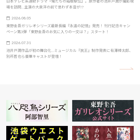
日本テレビ系連続ドラマ『俺たちの箱根駅伝』。原作者の池井戸潤が撮影現
場を訪問…主演の大泉洋の前で思わず本音が!?
2026.08.05
東野圭吾ガリレオシリーズ最新長編『永遠の記憶』発売！ 刊行記念キャン
ペーン第3弾「東野圭吾のお気に入りの一文は？」スタート！
2026.07.31
池井戸潤作品が初の舞台化…ミュージカル『民王』制作発表に有澤樟太郎、
別所哲也ら豪華キャストが登壇！
矢