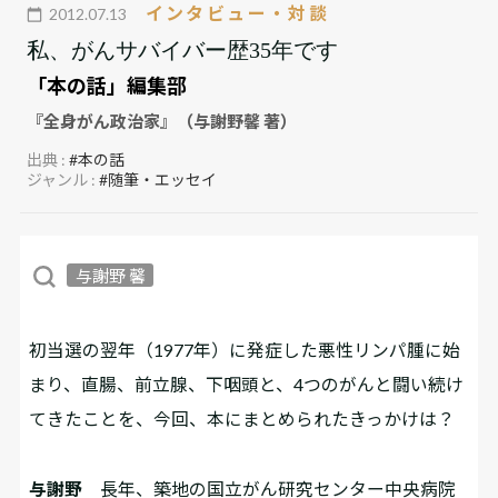
インタビュー・対談
2012.07.13
私、がんサバイバー歴35年です
「本の話」編集部
『全身がん政治家』（与謝野馨 著）
出典 :
#本の話
ジャンル :
#随筆・エッセイ
与謝野 馨
――初当選の翌年（1977年）に発症した悪性リンパ腫に始
まり、直腸、前立腺、下咽頭と、4つのがんと闘い続け
てきたことを、今回、本にまとめられたきっかけは？
与謝野
長年、築地の国立がん研究センター中央病院