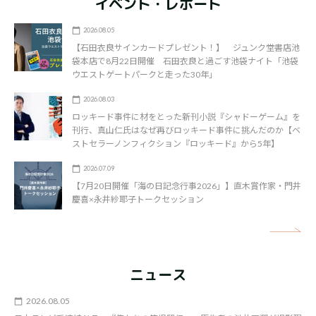
イベント・レポート
2026.08.05
【石田衣良サインカードプレゼント！】 ジュンク堂書店池
袋本店で8月22日開催 石田衣良と過ごす池袋ナイト「池袋
ウエストゲートパークと走った30年」
2026.08.03
ロッキード事件に材をとった新刊小説『シャドーゲーム』を
刊行、真山仁氏はなぜ再びロッキード事件に挑んだのか【ベ
ストセラーノンフィクション『ロッキード』から5年】
2026.07.09
【7月20日開催「海の日記念行事2026」】直木賞作家・門井
慶喜×永井紗耶子トークセッション
矢
ニュース
2026.08.05