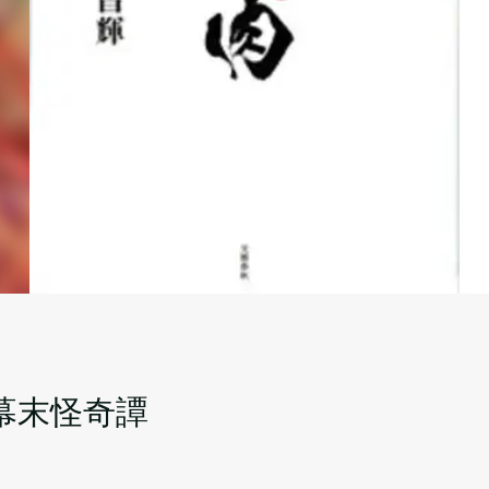
幕末怪奇譚