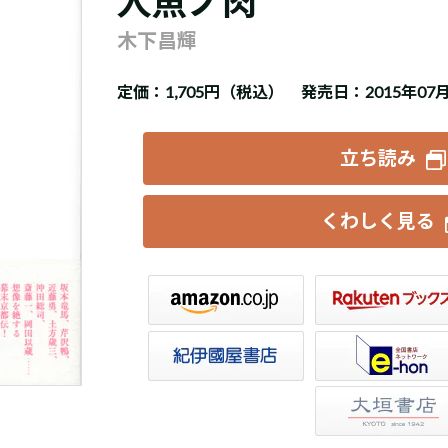
人魚ノ肉
木下昌輝
定価：
1,705円（税込）
発売日：2015年07
立ち読み
くわしく見る
楽天ブックス
セブンネット
トア
e-hon
HonyaClub
大垣書店