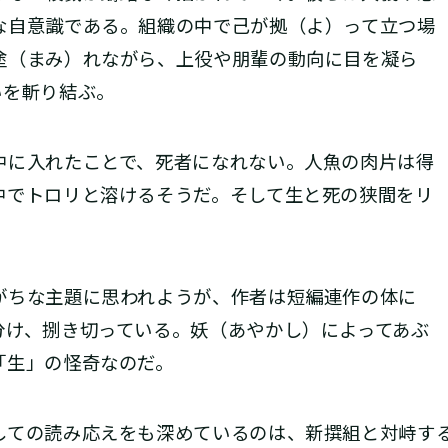
な自意識である。組織の中で己が拠（よ）って立つ場
塗（まみ）れながら、上役や朋輩の動向に目を凝ら
いを斬り結ぶ。
に入れたことで、死者になれない。人魚の肉片は得
中でトロリと溶けるそうだ。そして生と死の狭間をリ
ちな主題に思われようが、作者は短編連作の体に
分け、捌き切っている。妖（あやかし）によってあぶ
「生」の怪奇なのだ。
ての読み応えをも深めているのは、新撰組と対峙す