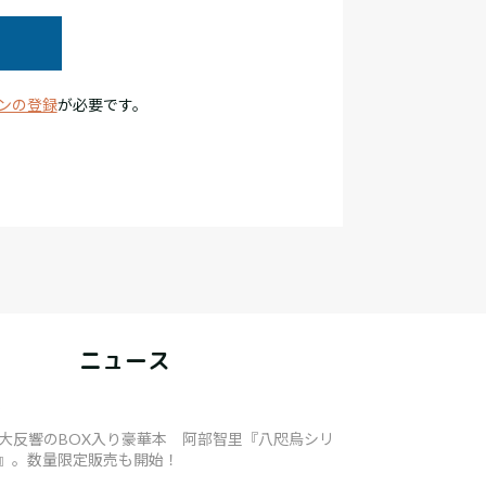
ンの登録
が必要です。
ニュース
8
大反響のBOX入り豪華本 阿部智里『八咫烏シリ
』。数量限定販売も開始！