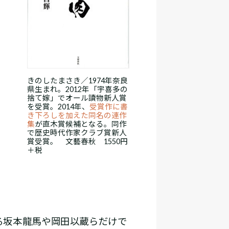
きのしたまさき／1974年奈良
県生まれ。2012年「宇喜多の
捨て嫁」でオール讀物新人賞
を受賞。2014年、
受賞作に書
き下ろしを加えた同名の連作
集
が直木賞候補となる。同作
で歴史時代作家クラブ賞新人
賞受賞。 文藝春秋 1550円
＋税
る坂本龍馬や岡田以蔵らだけで