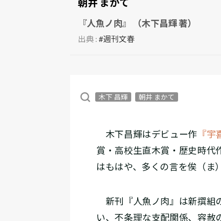
朝井 まかて
『人魚ノ肉』 （木下昌輝 著）
出典 :
#週刊文春
木下 昌輝
朝井 まかて
木下昌輝はデビュー作
『宇
賞・高校生直木賞・歴史時代
はもはや、多くの言を俟（ま
新刊『人魚ノ肉』は新撰組の
い、不条理な支配関係、容赦