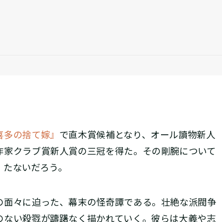
喜多の捨て嫁』
で直木賞候補となり、オール讀物新人
作家クラブ賞新人賞の三冠を得た。その剛腕について
）たないだろう。
面々に迫った、幕末の怪奇譚である。壮絶な派閥争
のない殺戮が躊躇なく描かれていく。彼らは大義や志