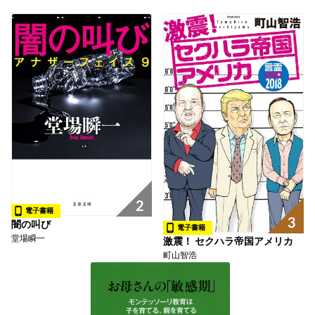
2
電子書籍
3
闇の叫び
電子書籍
堂場瞬一
激震！ セクハラ帝国アメリカ
町山智浩