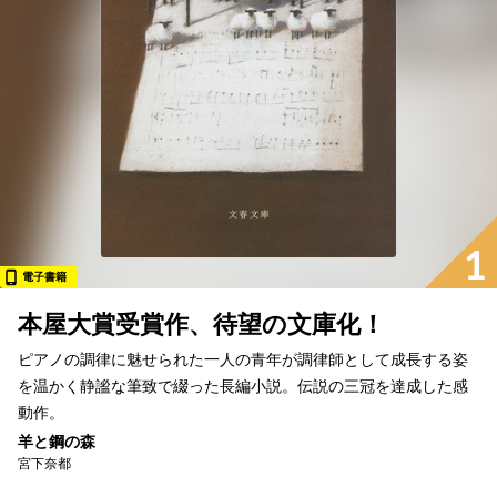
1
電子書籍
本屋大賞受賞作、待望の文庫化！
ピアノの調律に魅せられた一人の青年が調律師として成長する姿
を温かく静謐な筆致で綴った長編小説。伝説の三冠を達成した感
動作。
羊と鋼の森
宮下奈都