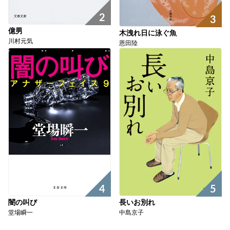
2
3
億男
木洩れ日に泳ぐ魚
川村元気
恩田陸
4
5
闇の叫び
長いお別れ
堂場瞬一
中島京子