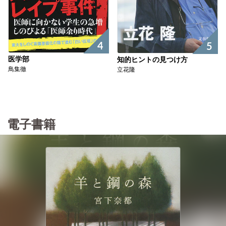
4
5
医学部
知的ヒントの見つけ方
鳥集徹
立花隆
電子書籍