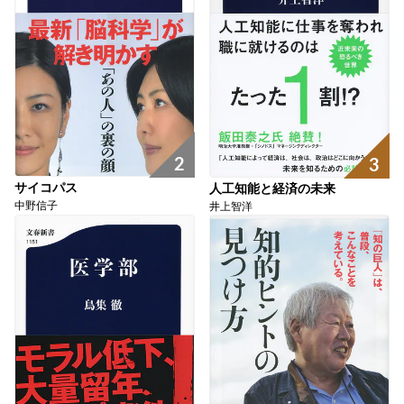
2
3
サイコパス
人工知能と経済の未来
中野信子
井上智洋