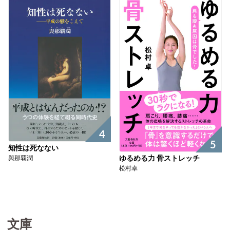
4
5
知性は死なない
與那覇潤
ゆるめる力 骨ストレッチ
松村卓
文庫