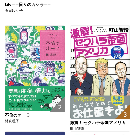
Lily ――日々のカケラ――
石田ゆり子
2
3
不倫のオーラ
林真理子
激震！ セクハラ帝国アメリカ
町山智浩