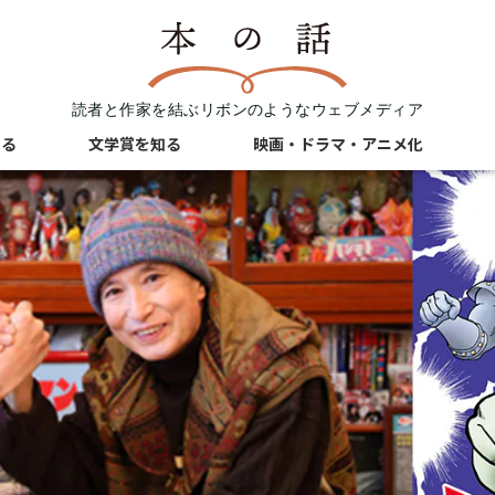
読者と作家を結ぶリボンのようなウェブメディア
知る
文学賞を知る
映画・ドラマ・アニメ化