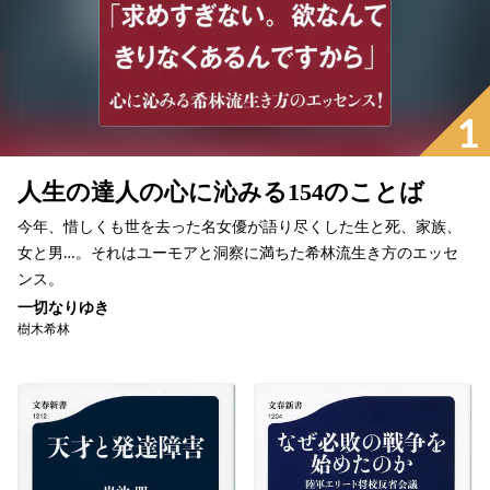
1
人生の達人の心に沁みる154のことば
今年、惜しくも世を去った名女優が語り尽くした生と死、家族、
女と男…。それはユーモアと洞察に満ちた希林流生き方のエッセ
ンス。
一切なりゆき
樹木希林