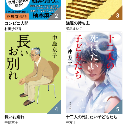
3
2
強運の持ち主
コンビニ人間
瀬尾まいこ
村田沙耶香
4
5
長いお別れ
十二人の死にたい子どもたち
中島京子
冲方丁