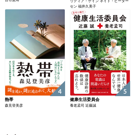
古市憲寿
リディア・ケイン ネイト・ピーダー
セン 福井久美子
4
5
熱帯
健康生活委員会
森見登美彦
養老孟司 近藤誠