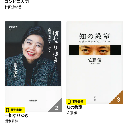
コンビニ人間
村田沙耶香
3
電子書籍
2
知の教室
電子書籍
佐藤 優
一切なりゆき
樹木希林