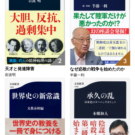
2
3
天才と発達障害
なぜ必敗の戦争を始めたのか
岩波明
半藤一利