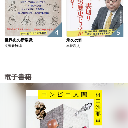
4
5
世界史の新常識
承久の乱
文藝春秋編
本郷和人
電子書籍