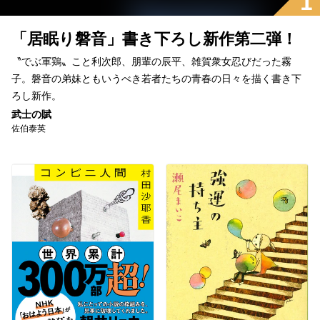
1
「居眠り磐音」書き下ろし新作第二弾！
〝でぶ軍鶏〟こと利次郎、朋輩の辰平、雑賀衆女忍びだった霧
子。磐音の弟妹ともいうべき若者たちの青春の日々を描く書き下
ろし新作。
武士の賦
佐伯泰英