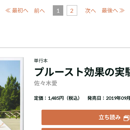
≪ 最初へ
1
2
最後へ ≫
前へ
次へ
単行本
プルースト効果の実
佐々木愛
定価：
1,485円（税込）
発売日：2019年09
立ち読み