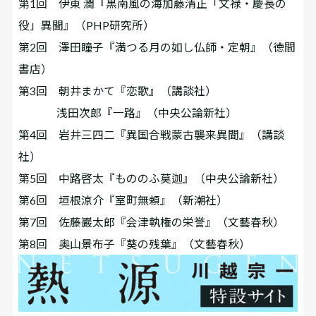
第1回 伊東 潤『黒南風の海――加藤清正「文禄・慶長の
役」異聞』（PHP研究所）
第2回 澤田瞳子『満つる月の如し――仏師・定朝』（徳間
書店）
第3回 朝井まかて『恋歌』（講談社）
浅田次郎『一路』（中央公論新社）
第4回 岩井三四二『異国合戦――蒙古襲来異聞』（講談
社）
第5回 中路啓太『もののふ莫迦』（中央公論新社）
第6回 垣根涼介『室町無頼』（新潮社）
第7回 佐藤巖太郎『会津執権の栄誉』（文藝春秋）
第8回 奥山景布子『葵の残葉』（文藝春秋）