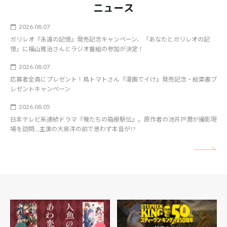
ニュース
2026.08.07
ガリレオ『永遠の記憶』発売記念キャンペーン、「あなたとガリレオの記
憶」に福山雅治さんとラジオ番組の参加が決定！
2026.08.07
応募者全員にプレゼント！鳥トマトさん『漫画でイけ』発売記念・絵葉書プ
レゼントキャンペーン
2026.08.05
日本テレビ系連続ドラマ『俺たちの箱根駅伝』。原作者の池井戸潤が撮影現
場を訪問…主演の大泉洋の前で思わず本音が!?
矢