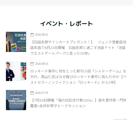
イベント・レポート
2026.08.05
【石田衣良サインカードプレゼント！】 ジュンク堂書店池
袋本店で8月22日開催 石田衣良と過ごす池袋ナイト「池袋
ウエストゲートパークと走った30年」
2026.08.03
ロッキード事件に材をとった新刊小説『シャドーゲーム』を
刊行、真山仁氏はなぜ再びロッキード事件に挑んだのか【ベ
ストセラーノンフィクション『ロッキード』から5年】
2026.07.09
【7月20日開催「海の日記念行事2026」】直木賞作家・門井
慶喜×永井紗耶子トークセッション
矢