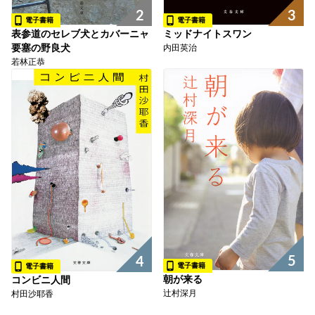
2
3
電子書籍
電子書籍
表参道のセレブ犬とカバーニャ
ミッドナイトスワン
要塞の野良犬
内田英治
若林正恭
5
4
電子書籍
電子書籍
朝が来る
コンビニ人間
辻村深月
村田沙耶香