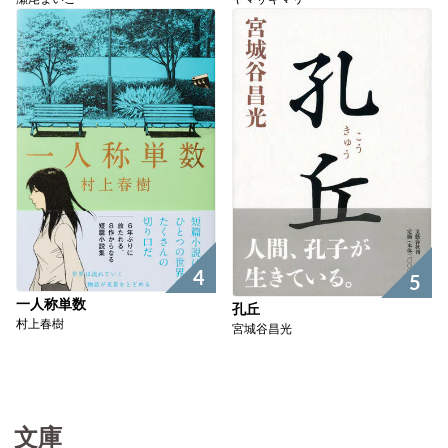
4
5
一人称単数
孔丘
村上春樹
宮城谷昌光
文庫