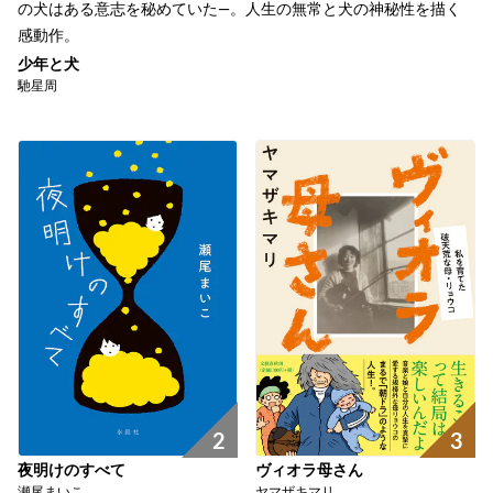
の犬はある意志を秘めていた―。人生の無常と犬の神秘性を描く
感動作。
少年と犬
馳星周
2
3
夜明けのすべて
ヴィオラ母さん
瀬尾まいこ
ヤマザキマリ