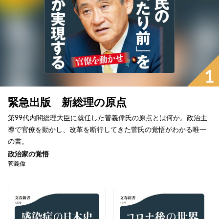
1
緊急出版 新総理の原点
第99代内閣総理大臣に就任した菅義偉氏の原点とは何か。政治主
導で官僚を動かし、改革を断行してきた菅氏の覚悟がわかる唯一
の書。
政治家の覚悟
菅義偉