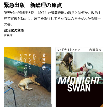
緊急出版 新総理の原点
第99代内閣総理大臣に就任した菅義偉氏の原点とは何か。政治主
導で官僚を動かし、改革を断行してきた菅氏の覚悟がわかる唯一
の書。
政治家の覚悟
菅義偉