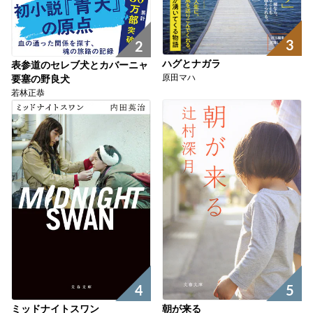
3
2
ハグとナガラ
表参道のセレブ犬とカバーニャ
原田マハ
要塞の野良犬
若林正恭
4
5
ミッドナイトスワン
朝が来る