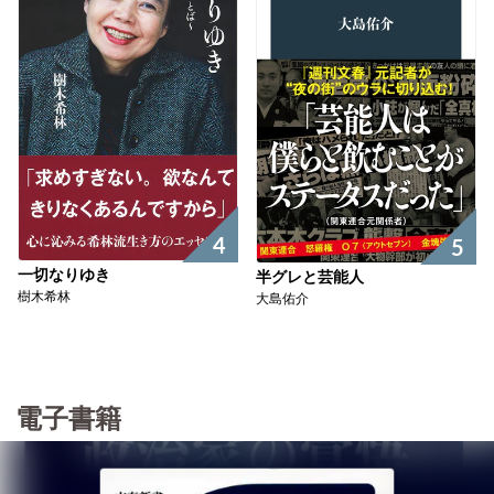
4
5
一切なりゆき
半グレと芸能人
樹木希林
大島佑介
電子書籍