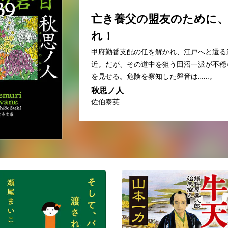
亡き養父の盟友のために
れ！
甲府勤番支配の任を解かれ、江戸へと還る
近。だが、その道中を狙う田沼一派が不穏
を見せる。危険を察知した磐音は……。
秋思ノ人
佐伯泰英