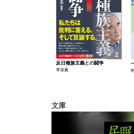
2
反日種族主義との闘争
李栄薫
文庫