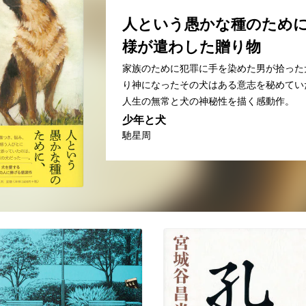
人という愚かな種のため
様が遣わした贈り物
家族のために犯罪に手を染めた男が拾った
り神になったその犬はある意志を秘めてい
人生の無常と犬の神秘性を描く感動作。
少年と犬
馳星周