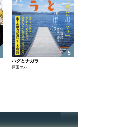
5
ハグとナガラ
原田マハ