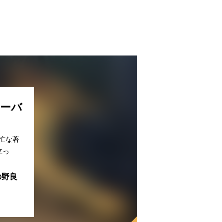
ューバ
忙な著
立っ
の野良