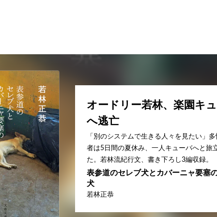
オードリー若林、楽園キ
へ逃亡
「別のシステムで生きる人々を見たい」多
者は5日間の夏休み、一人キューバへと旅
た。若林流紀行文、書き下ろし3編収録。
表参道のセレブ犬とカバーニャ要塞
犬
若林正恭