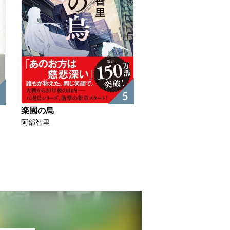
5
楽園の烏
阿部智里