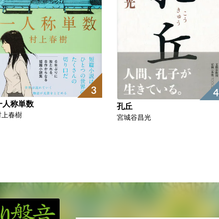
3
4
一人称単数
孔丘
村上春樹
宮城谷昌光