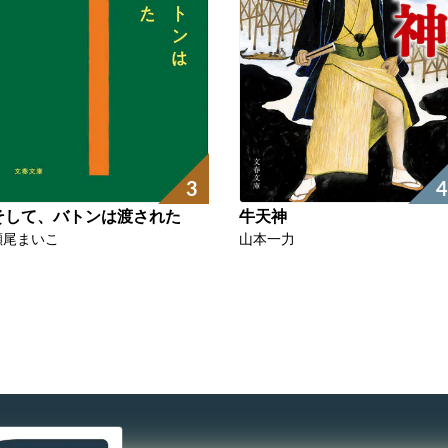
3
4
そして、バトンは渡された
牛天神
瀬尾まいこ
山本一力