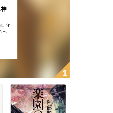
に神
犬。守
た―。
1