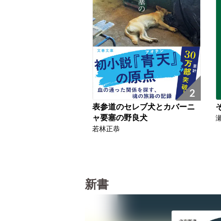
2
表参道のセレブ犬とカバーニ
ャ要塞の野良犬
若林正恭
新書