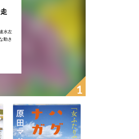
、走
速水左
な動き
1