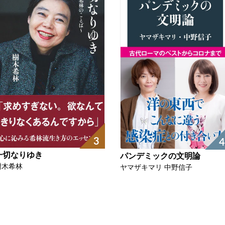
3
4
一切なりゆき
パンデミックの文明論
樹木希林
ヤマザキマリ 中野信子