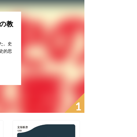
の教
た。史
史的思
1