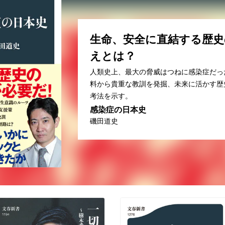
生命、安全に直結する歴史
えとは？
人類史上、最大の脅威はつねに感染症だっ
料から貴重な教訓を発掘、未来に活かす歴
考法を示す。
感染症の日本史
磯田道史