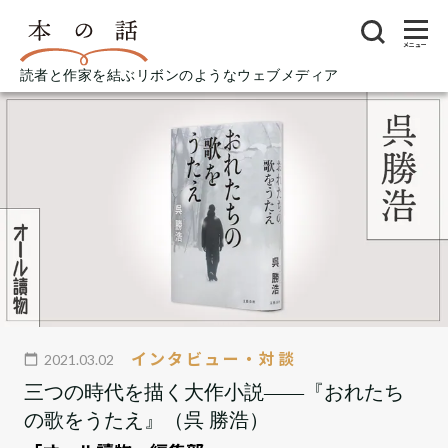
メニュー
読者と作家を結ぶリボンのようなウェブメディア
インタビュー・対談
2021.03.02
三つの時代を描く大作小説――『おれたち
の歌をうたえ』（呉 勝浩）