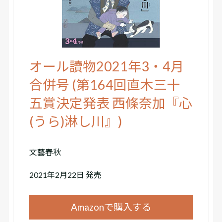
オール讀物2021年3・4月
合併号 (第164回直木三十
五賞決定発表 西條奈加『心
(うら)淋し川』)
文藝春秋
2021年2月22日 発売
Amazonで購入する