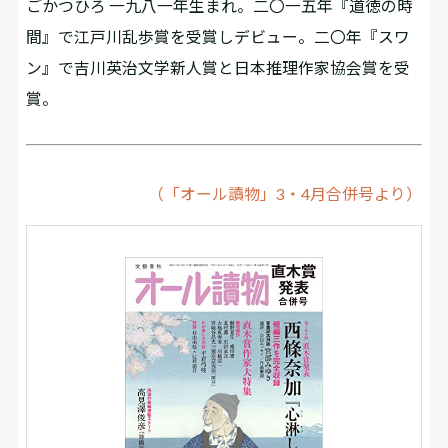
ごかつひろ 一九八一年生まれ。二〇一五年『道徳の時
間』で江戸川乱歩賞を受賞しデビュー。二〇年『スワ
ン』で吉川英治文学新人賞と日本推理作家協会賞を受
賞。
（「オール讀物」3・4月合併号より）