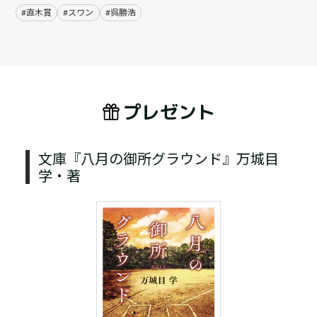
#直木賞
#スワン
#呉勝浩
プレゼント
文庫『八月の御所グラウンド』万城目
学・著