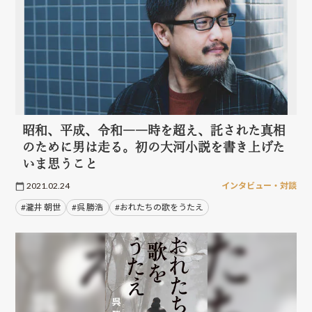
昭和、平成、令和――時を超え、託された真相
のために男は走る。初の大河小説を書き上げた
いま思うこと
2021.02.24
インタビュー・対談
#瀧井 朝世
#呉 勝浩
#おれたちの歌をうたえ