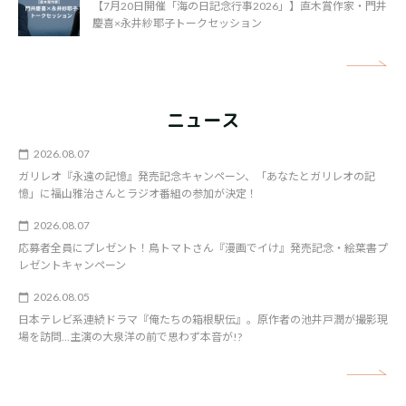
【7月20日開催「海の日記念行事2026」】直木賞作家・門井
慶喜×永井紗耶子トークセッション
矢
ニュース
2026.08.07
ガリレオ『永遠の記憶』発売記念キャンペーン、「あなたとガリレオの記
憶」に福山雅治さんとラジオ番組の参加が決定！
2026.08.07
応募者全員にプレゼント！鳥トマトさん『漫画でイけ』発売記念・絵葉書プ
レゼントキャンペーン
2026.08.05
日本テレビ系連続ドラマ『俺たちの箱根駅伝』。原作者の池井戸潤が撮影現
場を訪問…主演の大泉洋の前で思わず本音が!?
矢