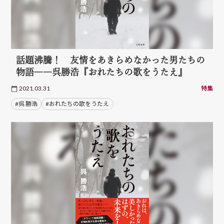
話題沸騰！ 友情をあきらめなかった男たちの
物語――呉勝浩『おれたちの歌をうたえ』
2021.03.31
特集
#呉 勝浩
#おれたちの歌をうたえ