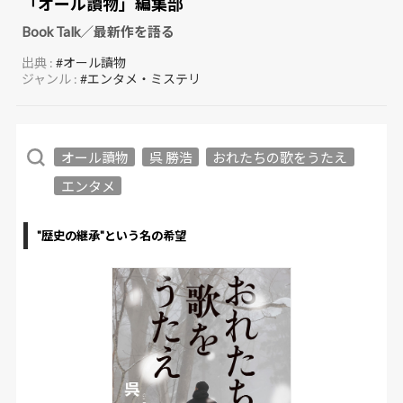
「オール讀物」編集部
Book Talk／最新作を語る
出典 :
#オール讀物
ジャンル :
#エンタメ・ミステリ
オール讀物
呉 勝浩
おれたちの歌をうたえ
エンタメ
"歴史の継承"という名の希望