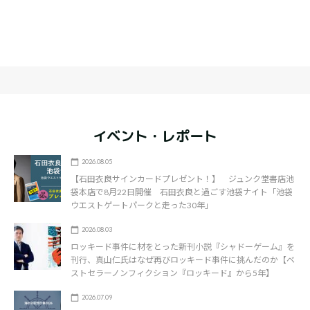
イベント・レポート
2026.08.05
【石田衣良サインカードプレゼント！】 ジュンク堂書店池
袋本店で8月22日開催 石田衣良と過ごす池袋ナイト「池袋
ウエストゲートパークと走った30年」
2026.08.03
ロッキード事件に材をとった新刊小説『シャドーゲーム』を
刊行、真山仁氏はなぜ再びロッキード事件に挑んだのか【ベ
ストセラーノンフィクション『ロッキード』から5年】
2026.07.09