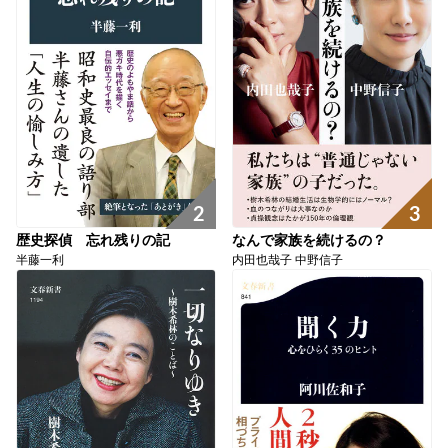
2
3
歴史探偵 忘れ残りの記
なんで家族を続けるの？
半藤一利
内田也哉子 中野信子