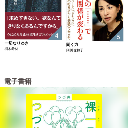
4
5
一切なりゆき
聞く力
樹木希林
阿川佐和子
電子書籍