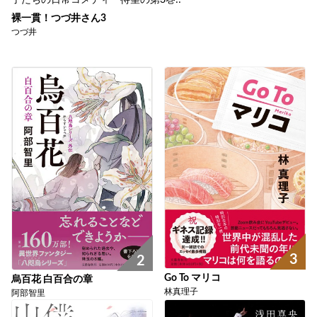
裸一貫！つづ井さん3
つづ井
3
2
Go To マリコ
烏百花 白百合の章
林真理子
阿部智里