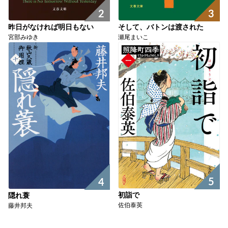
2
3
昨日がなければ明日もない
そして、バトンは渡された
宮部みゆき
瀬尾まいこ
5
4
初詣で
隠れ蓑
佐伯泰英
藤井邦夫