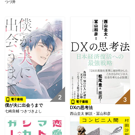
つづ井
2
3
電子書籍
電子書籍
僕が夫に出会うまで
DXの思考法
七崎良輔 つきづきよし
西山圭太 解説・冨山和彦