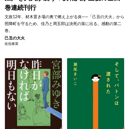
巻連続刊行
文政12年、材木置き場の奥で燃え上がる炎――「己丑の大火」から
照降町を守るため、佳乃と周五郎は決死の策に出る。感動の第二
巻。
己丑の大火
佐伯泰英