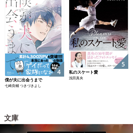
5
4
私のスケート愛
浅田真央
僕が夫に出会うまで
七崎良輔 つきづきよし
文庫