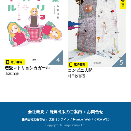
4
5
電子書籍
電子書籍
恋愛マトリョシカガール
コンビニ人間
山本白湯
村田沙耶香
会社概要
自費出版のご案内
お問合せ
株式会社文藝春秋
文春オンライン
Number Web
CREA WEB
Copyright © Bungeishunju Ltd.