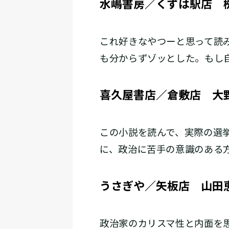
水嶋書房／くずは駅店 
これ好きなやつーと思って読
も分からずゾッとした。もし
喜久屋書店／倉敷店 大
この小説を読んで、実際の選
に、政治に苦手の意識のある
うさぎや／矢板店 山田
政治家のカリスマ性と内面を