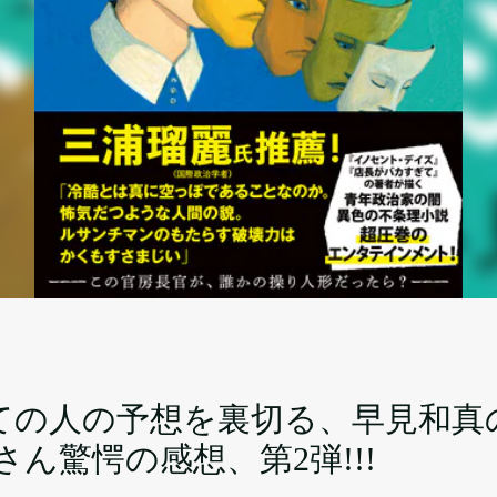
ての人の予想を裏切る、早見和真
ん驚愕の感想、第2弾!!!