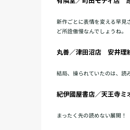
有隣堂／町田モディ店 
新作ごとに表情を変える早見
ど所詮傲慢なんでしょうね。
丸善／津田沼店 安井理
結局、操られていたのは、読
紀伊國屋書店／天王寺ミ
まったく先の読めない展開！