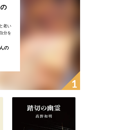
題の
と老い
自分を
ゃんの
1