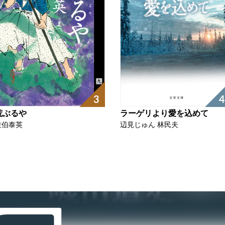
3
4
荒ぶるや
ラーゲリより愛を込めて
佐伯泰英
辺見じゅん 林民夫