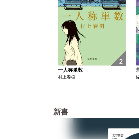
2
一人称単数
村上春樹
新書