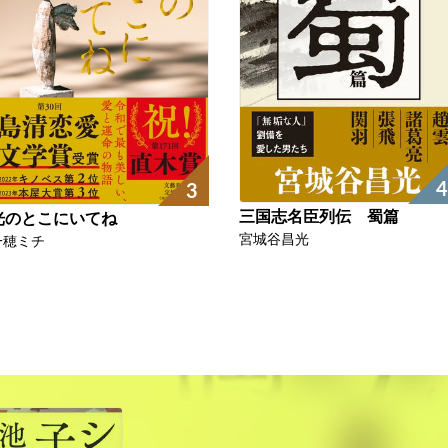
4
3
三国志名臣列伝 蜀篇
光のとこにいてね
宮城谷昌光
一穂ミチ