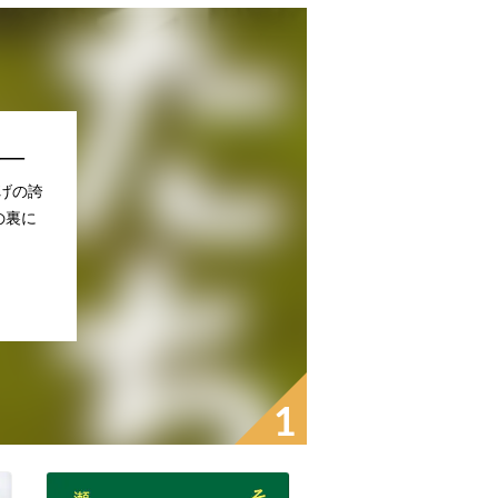
——
上げの誇
の裏に
1