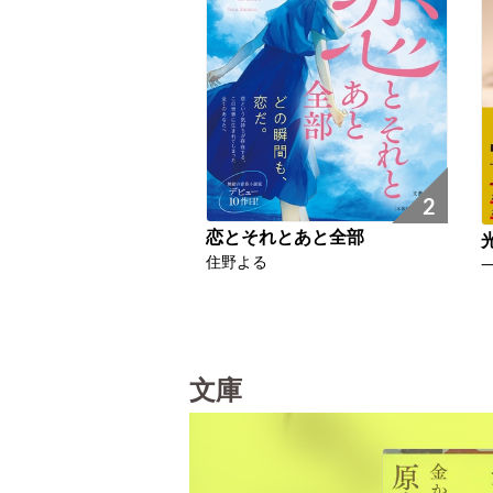
2
恋とそれとあと全部
住野よる
文庫