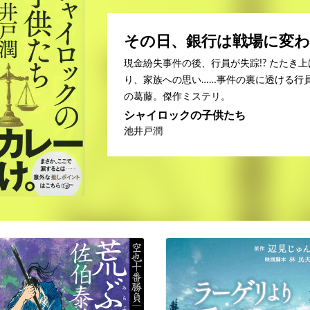
その日、銀行は戦場に変
現金紛失事件の後、行員が失踪!? たたき
り、家族への思い……事件の裏に透ける行
の葛藤。傑作ミステリ。
シャイロックの子供たち
池井戸潤