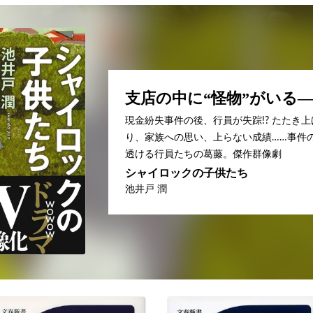
支店の中に“怪物”がいる
現金紛失事件の後、行員が失踪!? たたき
り、家族への思い、上らない成績……事件
透ける行員たちの葛藤。傑作群像劇
シャイロックの子供たち
池井戸 潤