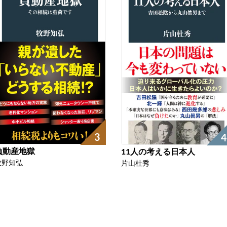
3
4
負動産地獄
11人の考える日本人
牧野知弘
片山杜秀