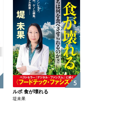
5
ルポ 食が壊れる
堤未果