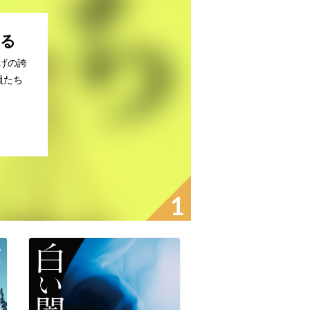
わる
上げの誇
員たち
1