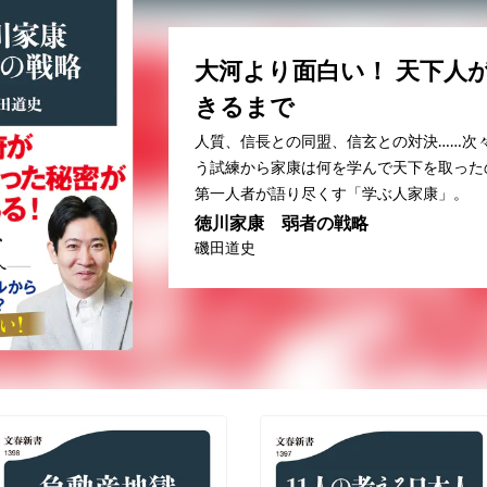
大河より面白い！ 天下人
きるまで
人質、信長との同盟、信玄との対決……次
う試練から家康は何を学んで天下を取った
第一人者が語り尽くす「学ぶ人家康」。
徳川家康 弱者の戦略
磯田道史