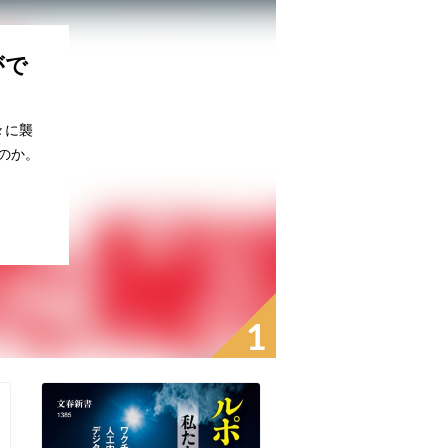
がで
々に襲
のか。
1