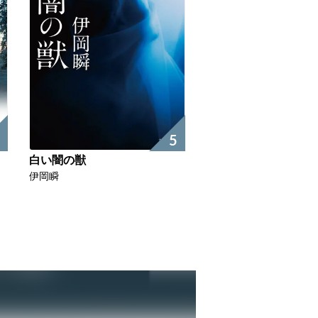
5
白い闇の獣
伊岡瞬