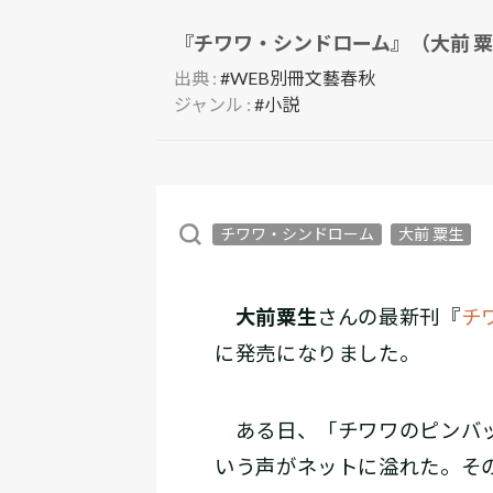
『チワワ・シンドローム』（大前 
出典 :
#WEB別冊文藝春秋
ジャンル :
#小説
チワワ・シンドローム
大前 粟生
大前粟生
さんの最新刊『
チ
に発売になりました。
ある日、「チワワのピンバッ
いう声がネットに溢れた。その