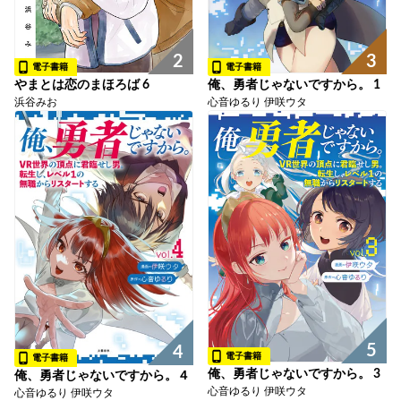
2
3
電子書籍
電子書籍
やまとは恋のまほろば 6
俺、勇者じゃないですから。 1
浜谷みお
心音ゆるり 伊咲ウタ
5
4
電子書籍
電子書籍
俺、勇者じゃないですから。 3
俺、勇者じゃないですから。４
心音ゆるり 伊咲ウタ
心音ゆるり 伊咲ウタ