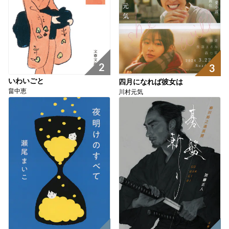
2
3
いわいごと
四月になれば彼女は
畠中恵
川村元気