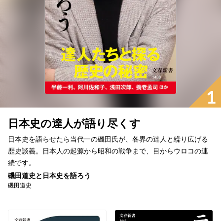
1
日本史の達人が語り尽くす
日本史を語らせたら当代一の磯田氏が、各界の達人と繰り広げる
歴史談義。日本人の起源から昭和の戦争まで、目からウロコの連
続です。
磯田道史と日本史を語ろう
磯田道史