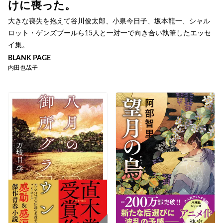
けに喪った。
大きな喪失を抱えて谷川俊太郎、小泉今日子、坂本龍一、シャル
ロット・ゲンズブールら15人と一対一で向き合い執筆したエッセ
イ集。
BLANK PAGE
内田也哉子