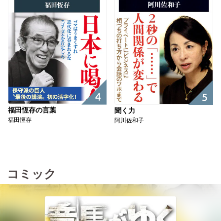
4
5
福田恆存の言葉
聞く力
福田恆存
阿川佐和子
コミック