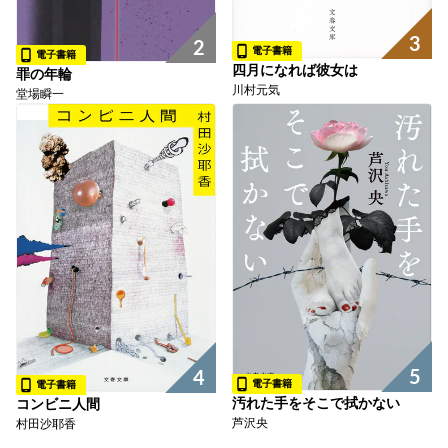
3
2
電子書籍
電子書籍
四月になれば彼女は
罪の年輪
川村元気
堂場瞬一
5
4
電子書籍
電子書籍
汚れた手をそこで拭かない
コンビニ人間
芦沢央
村田沙耶香