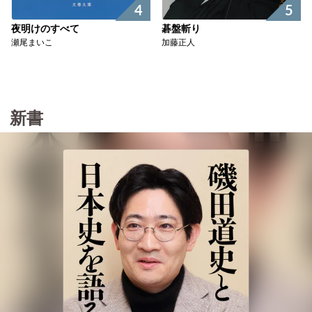
4
5
夜明けのすべて
碁盤斬り
瀬尾まいこ
加藤正人
新書