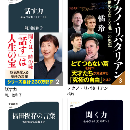
3
2
テクノ・リバタリアン
話す力
橘玲
阿川佐和子