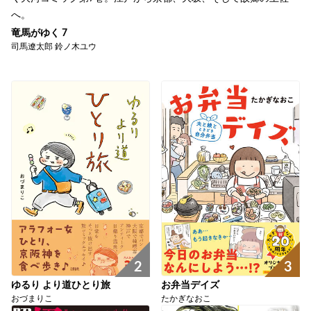
へ。
竜馬がゆく 7
司馬遼太郎 鈴ノ木ユウ
2
3
ゆるり より道ひとり旅
お弁当デイズ
おづまりこ
たかぎなおこ