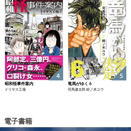
4
5
昭和怪事件案内
竜馬がゆく 6
ドリヤス工場
司馬遼太郎 鈴ノ木ユウ
電子書籍