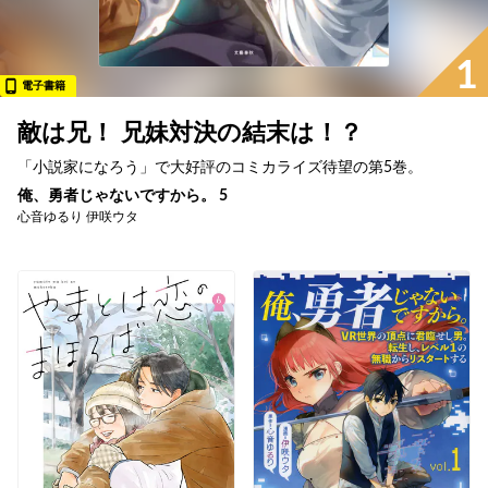
1
電子書籍
敵は兄！ 兄妹対決の結末は！？
「小説家になろう」で大好評のコミカライズ待望の第5巻。
俺、勇者じゃないですから。 5
心音ゆるり 伊咲ウタ