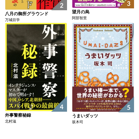
3
2
望月の烏
八月の御所グラウンド
阿部智里
万城目学
4
5
外事警察秘録
うまいダッツ
北村滋
坂木司