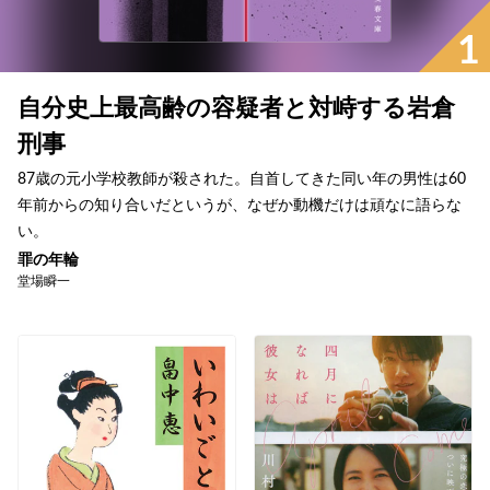
1
自分史上最高齢の容疑者と対峙する岩倉
刑事
87歳の元小学校教師が殺された。自首してきた同い年の男性は60
年前からの知り合いだというが、なぜか動機だけは頑なに語らな
い。
罪の年輪
堂場瞬一