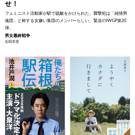
せ！
フェミニスト活動家が駅で硫酸をかけられた。襲撃犯は「純情男
魂団」と称する女嫌い集団のメンバーらしい。緊迫のIWGP第20
弾。
男女最終戦争
石田衣良