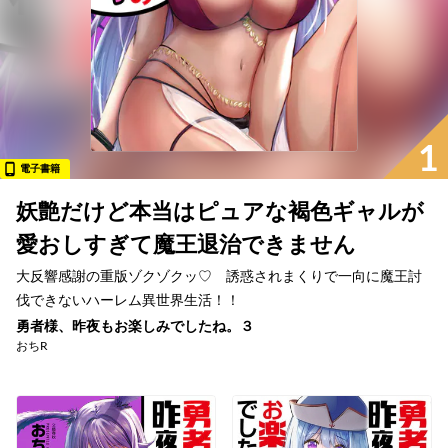
1
電子書籍
妖艶だけど本当はピュアな褐色ギャルが
愛おしすぎて魔王退治できません
大反響感謝の重版ゾクゾクッ♡ 誘惑されまくりで一向に魔王討
伐できないハーレム異世界生活！！
勇者様、昨夜もお楽しみでしたね。３
おちR