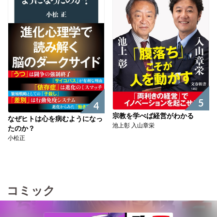
5
4
宗教を学べば経営がわかる
なぜヒトは心を病むようになっ
池上彰 入山章栄
たのか？
小松正
コミック