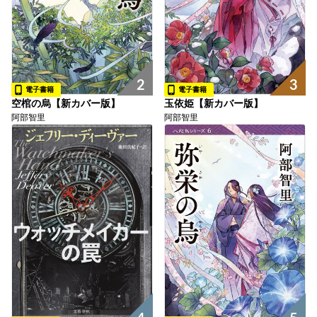
2
3
電子書籍
電子書籍
空棺の烏【新カバー版】
玉依姫【新カバー版】
阿部智里
阿部智里