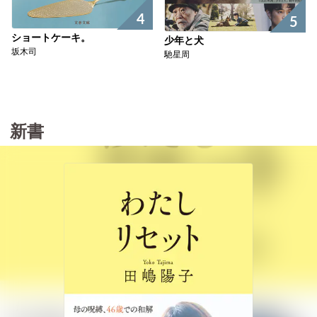
4
5
ショートケーキ。
少年と犬
坂木司
馳星周
新書