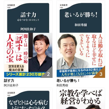
2
3
話す力
老いるが勝ち！
阿川佐和子
和田秀樹