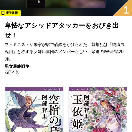
1
電子書籍
卑怯なアシッドアタッカーをおびき出
せ！
フェミニスト活動家が駅で硫酸をかけられた。襲撃犯は「純情男
魂団」と称する女嫌い集団のメンバーらしい。緊迫のIWGP第20
弾。
男女最終戦争
石田衣良