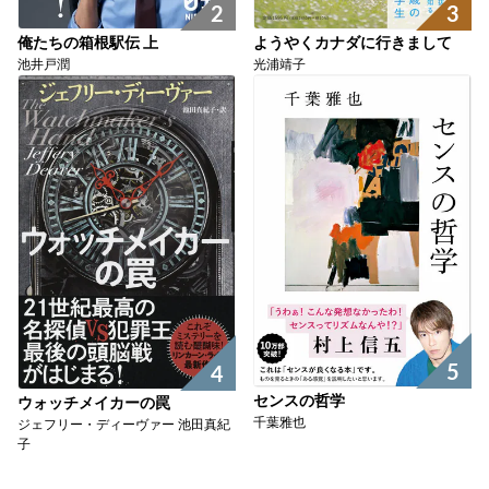
2
3
俺たちの箱根駅伝 上
ようやくカナダに行きまして
池井戸潤
光浦靖子
5
4
センスの哲学
ウォッチメイカーの罠
千葉雅也
ジェフリー・ディーヴァー 池田真紀
子