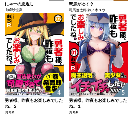
にゃーの恩返し
竜馬がゆく 9
山崎紗也夏
司馬遼太郎 鈴ノ木ユウ
4
5
勇者様、昨夜もお楽しみでした
勇者様、昨夜もお楽しみでした
ね。２
ね。１
おちR
おちR