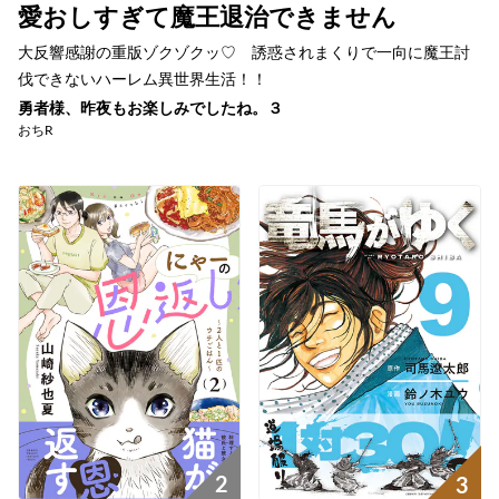
愛おしすぎて魔王退治できません
大反響感謝の重版ゾクゾクッ♡ 誘惑されまくりで一向に魔王討
伐できないハーレム異世界生活！！
勇者様、昨夜もお楽しみでしたね。３
おちR
2
3