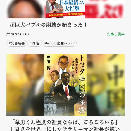
超巨大バブルの崩壊が始まった！
2024.05.07
ためし読み
#文春新書
#柯 隆
#中国不動産バブル
「章男くん程度の社員ならば、ごろごろいる」
トヨタを世界一にしたサラリーマン社長が抱い