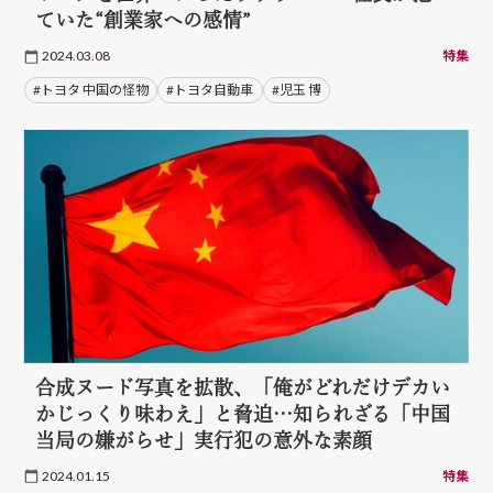
ていた“創業家への感情”
2024.03.08
特集
#トヨタ 中国の怪物
#トヨタ自動車
#児玉 博
合成ヌード写真を拡散、「俺がどれだけデカい
かじっくり味わえ」と脅迫…知られざる「中国
当局の嫌がらせ」実行犯の意外な素顔
2024.01.15
特集