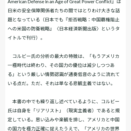
American Defense in an Age of Great Power Conflict』は
日米の安全保障関係者たちの間ではとりわけ大きな話
題となっている（日本でも『拒否戦略：中国覇権阻止
への米国の防衛戦略』〈日本経済新聞出版〉というタ
イトルで刊行）。
コルビー氏の分析の最大の特徴は、「もうアメリカ
一極時代は終わり、その国力の優位は減少しつつあ
る」という厳しい情勢認識が通奏低音のように流れて
いる点だ。ただ、それは単なる悲観主義ではない。
本書の中でも繰り返し述べているように、コルビー
氏は自身を「リアリスト」（現実主義者）であると規
定している。思い込みや楽観を排し、アメリカと中国
の国力を極力正確に捉えたうえで、「アメリカの世界