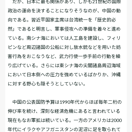
だが、日本に最も関係があり、しかも21世紀の国際
政治の運命を決することになりそうなのが、中国の動
向である。習近平国家主席は台湾統一を「歴史的必
然」であると明言し、軍事侵攻への準備を着々と進め
ている。南シナ海においては人工島を建設し、フィリ
ピンなど周辺諸国の公船に対し放水銃などを用いた妨
害行為をおこなうなど、武力行使一歩手前の行動を繰
り広げている。さらには東シナ海の尖閣諸島周辺海域
において日本側への圧力を強めているばかりか、沖縄
に対する野心も隠そうとしていない。
中国の公表国防予算は1‌9‌9‌0年代からほぼ毎年二桁の
伸び率を続け、深刻な経済危機にあると言われている
現在もなお軍拡は続いている。一方のアメリカは2‌0‌0‌0
年代にイラクやアフガニスタンの泥沼に足を取られて