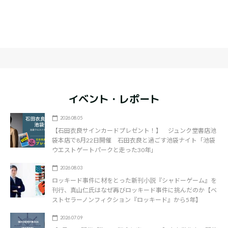
イベント・レポート
2026.08.05
【石田衣良サインカードプレゼント！】 ジュンク堂書店池
袋本店で8月22日開催 石田衣良と過ごす池袋ナイト「池袋
ウエストゲートパークと走った30年」
2026.08.03
ロッキード事件に材をとった新刊小説『シャドーゲーム』を
刊行、真山仁氏はなぜ再びロッキード事件に挑んだのか【ベ
ストセラーノンフィクション『ロッキード』から5年】
2026.07.09