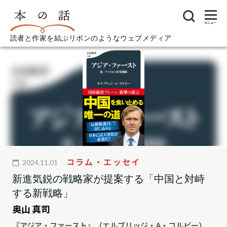
メニュー
読者と作家を結ぶリボンのようなウェブメディア
コラム・エッセイ
2024.11.01
新進気鋭の戦略家が提案する「中国と対峙
する新戦略」
奥山 真司
『アジア・ファースト』（エルブリッジ・A・コルビー）