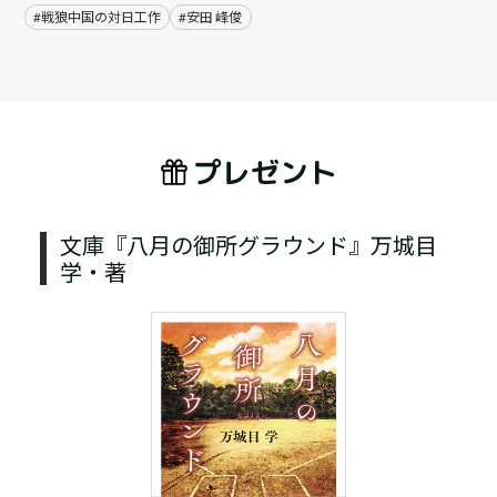
#戦狼中国の対日工作
#安田 峰俊
プレゼント
文庫『八月の御所グラウンド』万城目
学・著