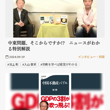
中東問題、そこからですか!? ニュースがわか
る特別解説
2024.09.19
インタビュー・対談
#池上 彰
#入山 章栄
#宗教を学べば経営がわかる