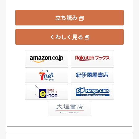
立ち読み
くわしく見る
ックス
屋書店ウェブストア
Club