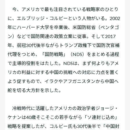
今、アメリカで最も注目されている戦略家のひとり
に、エルブリッジ・コルビーという人物がいる。2‌0‌0‌2
年にハーバード大学を卒業後、米国防総省（ペンタゴ
ン）などで国防関連の政策立案に従事。そして2‌0‌1‌7
年、弱冠30代後半ながらトランプ政権下で国防次官補
代理をつとめ、「国防戦略」（NDS）をまとめる過程
で主導的役割をはたした。NDSは、まず何よりもアメ
リカの利益に対する中国の挑戦への対応に力点を置く
よう促すもので、イラクやアフガニスタンから中国へ
舵を切る大方針を示した。
冷戦時代に活躍したアメリカの政治学者ジョージ・
ケナンは40歳そこそこの若手ながら「ソ連封じ込め」
戦略を提案したが、コルビー氏も30代後半で「中国封