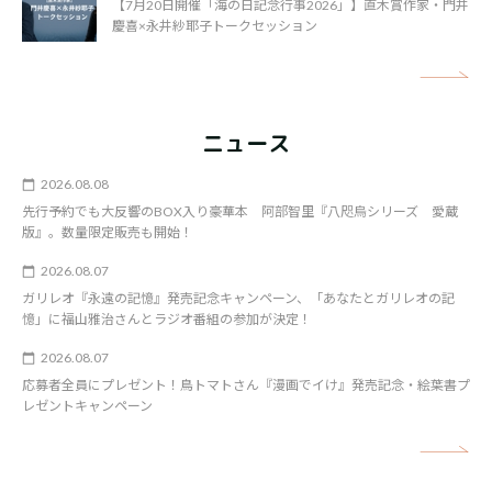
【7月20日開催「海の日記念行事2026」】直木賞作家・門井
慶喜×永井紗耶子トークセッション
矢
ニュース
2026.08.08
先行予約でも大反響のBOX入り豪華本 阿部智里『八咫烏シリーズ 愛蔵
版』。数量限定販売も開始！
2026.08.07
ガリレオ『永遠の記憶』発売記念キャンペーン、「あなたとガリレオの記
憶」に福山雅治さんとラジオ番組の参加が決定！
2026.08.07
応募者全員にプレゼント！鳥トマトさん『漫画でイけ』発売記念・絵葉書プ
レゼントキャンペーン
矢