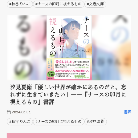
#秋谷 りんこ
#ナースの卯月に視えるもの
#文春文庫
汐見夏衛「優しい世界が確かにあるのだと、忘
れずに生きていきたい」――『ナースの卯月に
視えるもの』書評
2024.05.31
書評
#秋谷 りんこ
#ナースの卯月に視えるもの
#汐見 夏衛