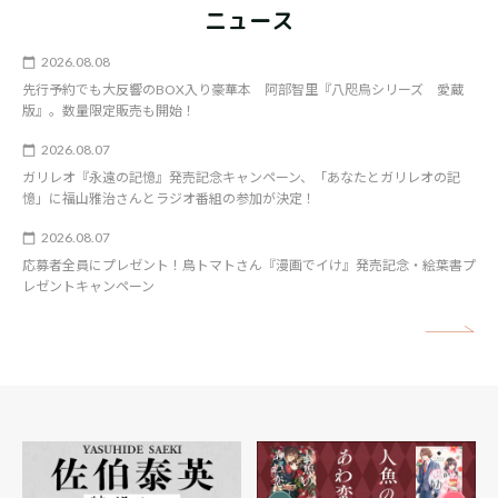
ニュース
2026.08.08
先行予約でも大反響のBOX入り豪華本 阿部智里『八咫烏シリーズ 愛蔵
版』。数量限定販売も開始！
2026.08.07
ガリレオ『永遠の記憶』発売記念キャンペーン、「あなたとガリレオの記
憶」に福山雅治さんとラジオ番組の参加が決定！
2026.08.07
応募者全員にプレゼント！鳥トマトさん『漫画でイけ』発売記念・絵葉書プ
レゼントキャンペーン
矢