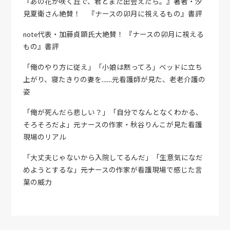
『あの花が咲く丘で、君とまた出会えたら。』著者・汐
見夏衛さん絶賛！ 『ナースの卯月に視えるもの』書評
note代表・加藤貞顕氏大絶賛！ 『ナースの卯月に視える
もの』書評
「俺のやり方に従え」「小娘は黙ってろ」ベッドに立ち
上がり、寝たきりの妻を……元看護師が見た、老老介護の
姿
「俺が死んだら悲しい？」「自分でなんとなくわかる、
そろそろだよ」元ナースの作家・秋谷りんこが見た看護
現場のリアル
「大丈夫じゃないから入院してるんだ」「生意気になだ
めようとするな」――元ナースの作家が看護現場で感じた言
葉の威力