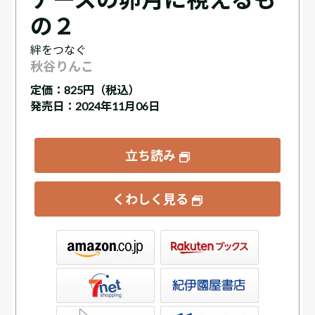
の２
絆をつなぐ
秋谷りんこ
定価：
825円（税込）
発売日：2024年11月06日
立ち読み
くわしく見る
ックス
屋書店ウェブストア
Club