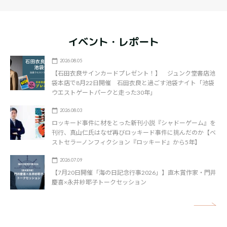
イベント・レポート
2026.08.05
【石田衣良サインカードプレゼント！】 ジュンク堂書店池
袋本店で8月22日開催 石田衣良と過ごす池袋ナイト「池袋
ウエストゲートパークと走った30年」
2026.08.03
ロッキード事件に材をとった新刊小説『シャドーゲーム』を
刊行、真山仁氏はなぜ再びロッキード事件に挑んだのか【ベ
ストセラーノンフィクション『ロッキード』から5年】
2026.07.09
【7月20日開催「海の日記念行事2026」】直木賞作家・門井
慶喜×永井紗耶子トークセッション
矢