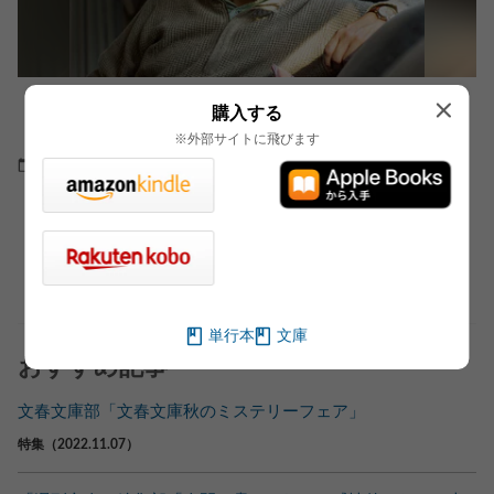
人間はみな愚かだということを出発点とする小説
購入する
を書きたい（前篇）
※外部サイトに飛びます
2020.04.23
インタビュー・対談
もっと見る
単行本
文庫
おすすめ記事
文春文庫部「文春文庫秋のミステリーフェア」
特集（2022.11.07）