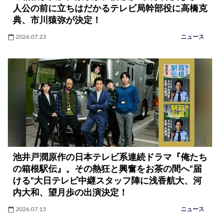
人公の前に立ちはだかるテレビ局幹部役に高橋克
典、市川猿弥が決定！
2026.07.23
ニュース
池井戸潤原作の日本テレビ系連続ドラマ『俺たち
の箱根駅伝』。その熱狂と興奮をお茶の間へ“届
ける”大日テレビ中継スタッフ陣に浅香航大、河
内大和、望月歩の出演決定！
2026.07.15
ニュース