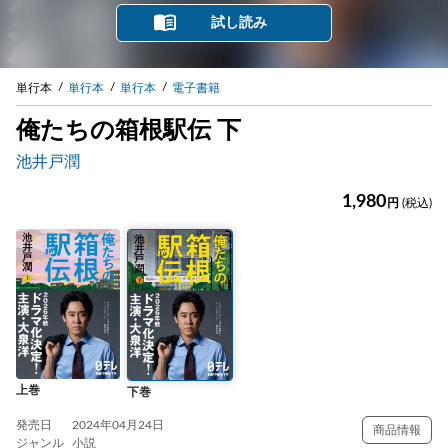
試し読み
単行本
単行本
単行本
電子書籍
俺たちの箱根駅伝 下
池井戸潤
1,980
円
(税込)
上巻
下巻
発売日
2024年04月24日
商品情報
ジャンル
小説