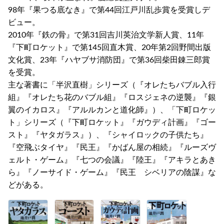
98年『果つる底なき』で第44回江戸川乱歩賞を受賞しデ
ビュー。
2010年『鉄の骨』で第31回吉川英治文学新人賞、11年
『下町ロケット』で第145回直木賞、20年第2回野間出版
文化賞、23年『ハヤブサ消防団』で第36回柴田錬三郎賞
を受賞。
主な著書に「半沢直樹」シリーズ（『オレたちバブル入行
組』『オレたち花のバブル組』『ロスジェネの逆襲』『銀
翼のイカロス』『アルルカンと道化師』）、「下町ロケッ
ト」シリーズ（『下町ロケット』『ガウディ計画』『ゴー
スト』『ヤタガラス』）、『シャイロックの子供たち』
『空飛ぶタイヤ』『民王』『かばん屋の相続』『ルーズヴ
ェルト・ゲーム』『七つの会議』『陸王』『アキラとあき
ら』『ノーサイド・ゲーム』『民王 シベリアの陰謀』な
どがある。