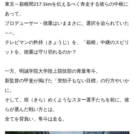
東京～箱根間217.1kmを伝えるべく奔走する彼らの中枢に
あって、
プロデューサー・徳重はいままさに、選択を迫られていた
――。
テレビマンの矜持（きょうじ）を、「箱根」中継のスピリ
ットを、徳重は守り切れるのか？
一方、明誠学院大学陸上競技部の青葉隼斗。
新監督の甲斐が掲げた「突拍子もない目標」の行方やいか
に。
そして、煌（きら）めくようなスター選手たちを前に、彼
らが選んだ戦い方とは。
全てを背負い、隼斗は走る。