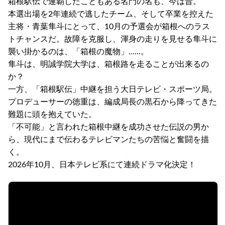
箱根駅伝で連覇したこともある名門の名も、今は昔。
本選出場を2年連続で逃したチーム、そして卒業を控えた
主将・青葉隼斗にとって、10月の予選会が箱根へのラス
トチャンスだ。故障を克服し、渾身の走りを見せる隼斗に
襲い掛かるのは、「箱根の魔物」……。
隼斗は、明誠学院大学は、箱根路を走ることが出来るの
か？
一方、「箱根駅伝」中継を担う大日テレビ・スポーツ局。
プロデューサーの徳重は、編成局長の黒石から降ってきた
難題に頭を抱えていた。
「不可能」と言われた箱根中継を成功させた伝説の男か
ら、現代にまで伝わるテレビマンたちの苦悩と奮闘を描
く。
2026年10月、日本テレビ系にて連続ドラマ化決定！