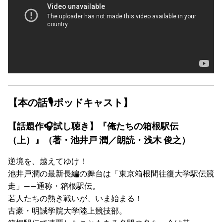
【本の話🎙ポッドキャスト】
【話題作🎧試し聴き】『俺たちの箱根駅伝
（上）』（著・池井戸 潤／朗読・浅木 俊之）
逆境を、越えてゆけ！
池井戸潤の最新長編の舞台は「東京箱根間往復大学駅伝競
走」――通称・箱根駅伝。
若人たちの熱き戦いが、いま始まる！
古豪・明誠学院大学陸上競技部。