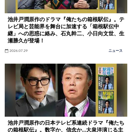
池井戸潤原作のドラマ『俺たちの箱根駅伝』。テ
レビ局と芸能界を舞台に加速する「箱根駅伝中
継」への思惑に絡み、石丸幹二、小日向文世、生
瀬勝久が登場！
2026.07.29
ニュース
池井戸潤原作の日本テレビ系連続ドラマ『俺たち
の箱根駅伝』。数字か、信念か…大泉洋演じる主