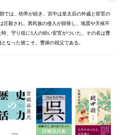
王朝では、幼帝が続き、宮中は皇太后の外戚と宦官の
は圧殺され、異民族の侵入が頻発し、地震や天候不
た時、守り役に1人の幼い宦官がついた。その名は曹
腕となった彼こそ、曹操の祖父である。