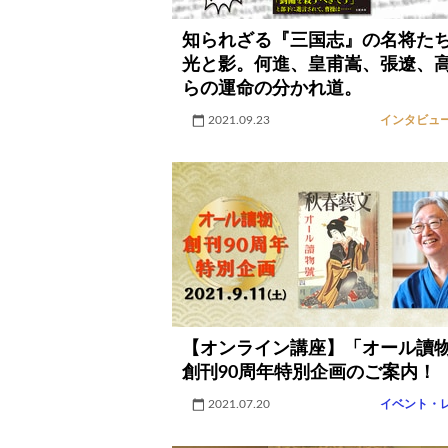
知られざる『三国志』の名将た
光と影。何進、皇甫嵩、張遼、
らの運命の分かれ道。
2021.09.23
インタビュ
【オンライン講座】「オール讀
創刊90周年特別企画のご案内！
2021.07.20
イベント・