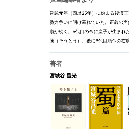
建武元年（西暦25年）に始まる後漢
勢力争いに明け暮れていた。正義の声
順が続く。6代目の帝に皇子が生まれ
騰（そうとう）。後に8代目順帝の右
著者
宮城谷 昌光