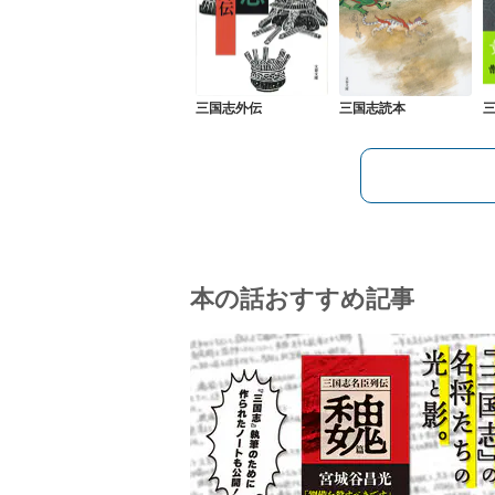
三国志外伝
三国志読本
三
本の話おすすめ記事