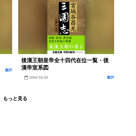
後漢王朝皇帝全十四代在位一覧・後
漢帝室系図
書評
2004.10.20
書評
もっと見る