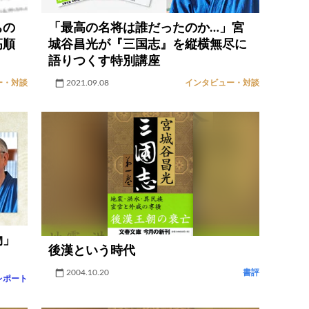
ちの
「最高の名将は誰だったのか…」宮
高順
城谷昌光が『三国志』を縦横無尽に
語りつくす特別講座
ー・対談
2021.09.08
インタビュー・対談
物」
後漢という時代
2004.10.20
書評
レポート