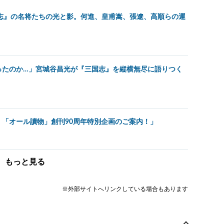
志』の名将たちの光と影。何進、皇甫嵩、張遼、高順らの運
ったのか…」宮城谷昌光が『三国志』を縦横無尽に語りつく
「オール讀物」創刊90周年特別企画のご案内！」
もっと見る
※外部サイトへリンクしている場合もあります