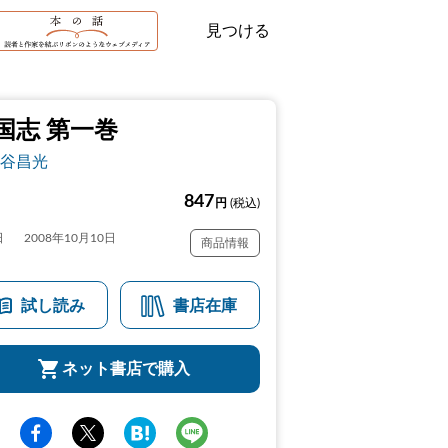
見つける
国志 第一巻
谷昌光
847
円
(税込)
日
2008年10月10日
商品情報
試し読み
書店在庫
ネット書店で購入