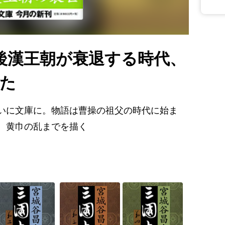
後漢王朝が衰退する時代、
した
いに文庫に。物語は曹操の祖父の時代に始ま
、黄巾の乱までを描く