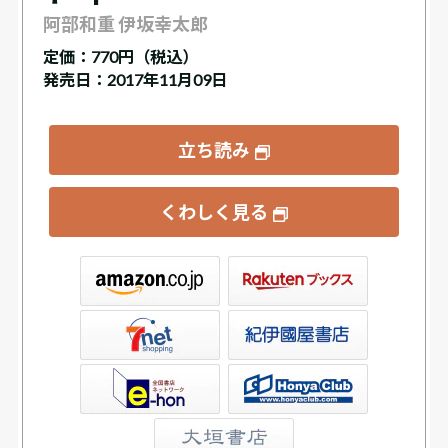
阿部和重 伊坂幸太郎
定価：
770円（税込）
発売日：2017年11月09日
立ち読み
くわしく見る
ックス
屋書店ウェブストア
Club