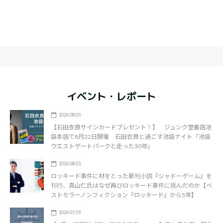
イベント・レポート
2026.08.05
【石田衣良サインカードプレゼント！】 ジュンク堂書店池
袋本店で8月22日開催 石田衣良と過ごす池袋ナイト「池袋
ウエストゲートパークと走った30年」
2026.08.03
ロッキード事件に材をとった新刊小説『シャドーゲーム』を
刊行、真山仁氏はなぜ再びロッキード事件に挑んだのか【ベ
ストセラーノンフィクション『ロッキード』から5年】
2026.07.09