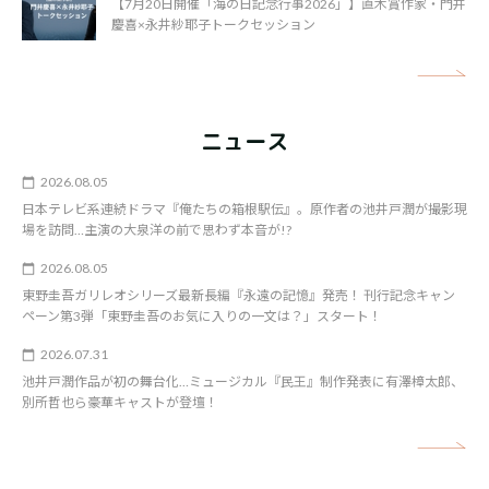
【7月20日開催「海の日記念行事2026」】直木賞作家・門井
慶喜×永井紗耶子トークセッション
矢
ニュース
2026.08.05
日本テレビ系連続ドラマ『俺たちの箱根駅伝』。原作者の池井戸潤が撮影現
場を訪問…主演の大泉洋の前で思わず本音が!?
2026.08.05
東野圭吾ガリレオシリーズ最新長編『永遠の記憶』発売！ 刊行記念キャン
ペーン第3弾「東野圭吾のお気に入りの一文は？」スタート！
2026.07.31
池井戸潤作品が初の舞台化…ミュージカル『民王』制作発表に有澤樟太郎、
別所哲也ら豪華キャストが登壇！
矢