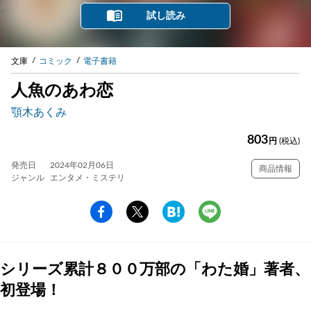
試し読み
文庫
コミック
電子書籍
人魚のあわ恋
顎木あくみ
803
円
(税込)
発売日
2024年02月06日
商品情報
ジャンル
エンタメ・ミステリ
シリーズ累計８００万部の「わた婚」著者、
初登場！