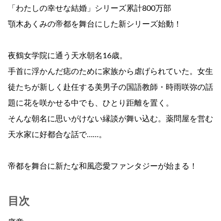
「わたしの幸せな結婚」シリーズ累計800万部
顎木あくみの帝都を舞台にした新シリーズ始動！
夜鶴女学院に通う天水朝名16歳。
手首に浮かんだ痣のために家族から虐げられていた。女生
徒たちが新しく赴任する美男子の国語教師・時雨咲弥の話
題に花を咲かせる中でも、ひとり距離を置く。
そんな朝名に思いがけない縁談が舞い込む。薬問屋を営む
天水家に好都合な話で……。
帝都を舞台に新たな和風恋愛ファンタジーが始まる！
目次