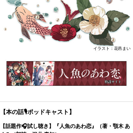
イラスト：花邑まい
【本の話🎙ポッドキャスト】
【話題作🎧試し聴き】『人魚のあわ恋』（著・顎木 あ