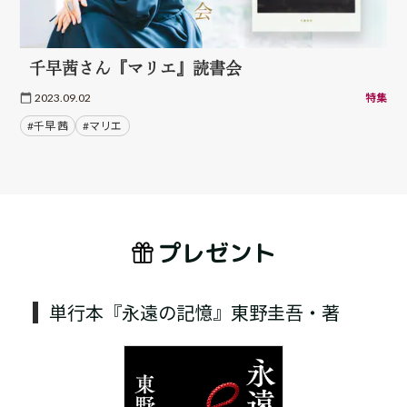
千早茜さん『マリエ』読書会
2023.09.02
特集
#千早 茜
#マリエ
プレゼント
単行本『永遠の記憶』東野圭吾・著