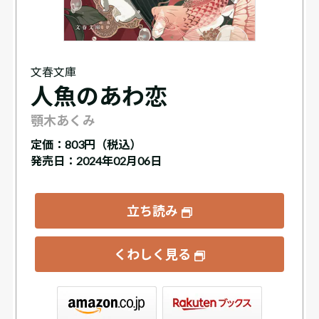
文春文庫
人魚のあわ恋
顎木あくみ
定価：
803円（税込）
発売日：2024年02月06日
立ち読み
くわしく見る
ックス