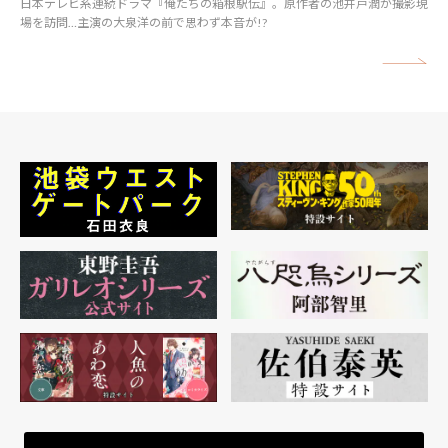
日本テレビ系連続ドラマ『俺たちの箱根駅伝』。原作者の池井戸潤が撮影現
場を訪問…主演の大泉洋の前で思わず本音が!?
矢