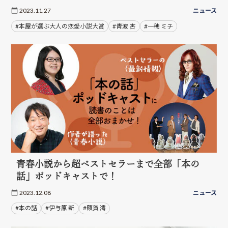
2023.11.27
ニュース
#本屋が選ぶ大人の恋愛小説大賞
#青波 杏
#一穂 ミチ
青春小説から超ベストセラーまで全部「本の
話」ポッドキャストで！
2023.12.08
ニュース
#本の話
#伊与原 新
#額賀 澪