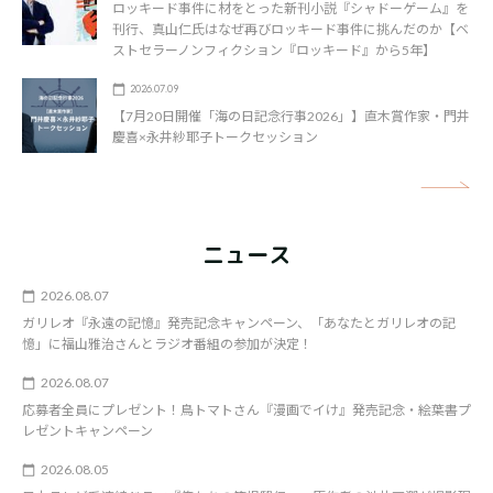
ロッキード事件に材をとった新刊小説『シャドーゲーム』を
刊行、真山仁氏はなぜ再びロッキード事件に挑んだのか【ベ
ストセラーノンフィクション『ロッキード』から5年】
2026.07.09
【7月20日開催「海の日記念行事2026」】直木賞作家・門井
慶喜×永井紗耶子トークセッション
矢
ニュース
2026.08.07
ガリレオ『永遠の記憶』発売記念キャンペーン、「あなたとガリレオの記
憶」に福山雅治さんとラジオ番組の参加が決定！
2026.08.07
応募者全員にプレゼント！鳥トマトさん『漫画でイけ』発売記念・絵葉書プ
レゼントキャンペーン
2026.08.05