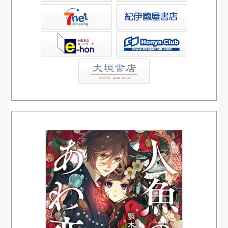
屋書店ウェブストア
Club