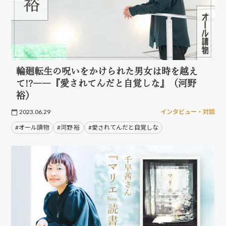
輪廻転生の呪いをかけられた男女は時を越え
て!?――『愛されてんだと自覚しな』（河野
裕）
2023.06.29
インタビュー・対談
#オール讀物
#河野 裕
#愛されてんだと自覚しな