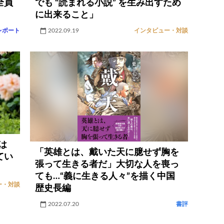
全員
でも “読まれる小説” を生み出すため
に出来ること」
レポート
2022.09.19
インタビュー・対談
は
「英雄とは、戴いた天に臆せず胸を
てい
張って生きる者だ」大切な人を喪っ
ても…“義に生きる人々”を描く中国
ー・対談
歴史長編
2022.07.20
書評