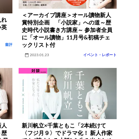
＜アーカイブ講座＞オール讀物新人
入れ
賞特別企画 「小説家」への道～歴
い英
史時代小説書き方講座～ 参加者全員
に「オール讀物」11月号&初稿チェ
ックリスト付
書評
2023.01.23
イベント・レポート
新人
新川帆立×千葉ともこ「2本続けて
～歴
〈フジ月９〉でドラマ化！ 新人作家