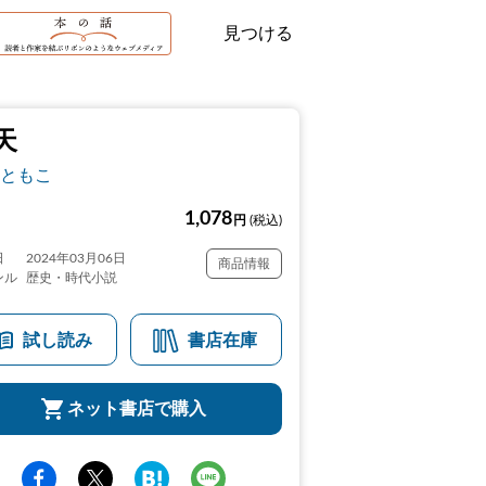
見つける
天
ともこ
1,078
円
(税込)
日
2024年03月06日
商品情報
ンル
歴史・時代小説
試し読み
書店在庫
ネット書店で購入