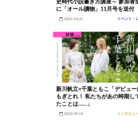
史時代小説書き方講座～ 参加者
に「オール讀物」11月号を送付
2022.10.21
イベント・
新川帆立×千葉ともこ「デビュー
もぎとれ！ 私たちがあの時期し
たことは……」
2022.09.19
インタビュ