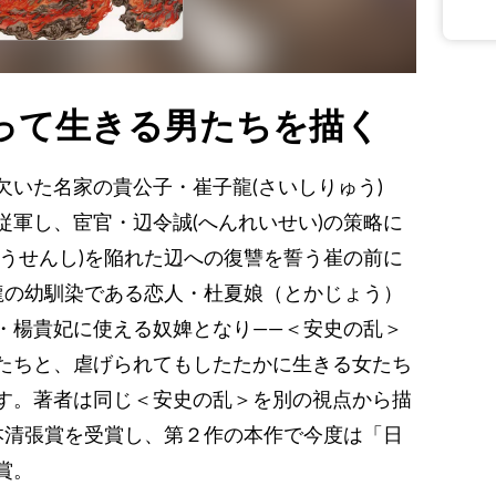
って生きる男たちを描く
欠いた名家の貴公子・崔子龍(さいしりゅう)
従軍し、宦官・辺令誠(へんれいせい)の策略に
こうせんし)を陥れた辺への復讐を誓う崔の前に
子龍の幼馴染である恋人・杜夏娘（とかじょう）
・楊貴妃に使える奴婢となり――＜安史の乱＞
たちと、虐げられてもしたたかに生きる女たち
す。著者は同じ＜安史の乱＞を別の視点から描
松本清張賞を受賞し、第２作の本作で今度は「日
賞。