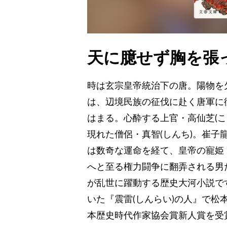
天に臆せず胸を張
時は玄宗皇帝統治下の唐。陽物を
は、辺境民族の征伐に赴く唐軍に
はまる。心酔する上官・高仙芝(
現れた僧侶・真智(しんち)。崔
は数奇な運命を経て、皇帝の寵姫
へと至る権力闘争に翻弄される男
が乱世に躍動する歴史大河小説で
いた『震雷(しんらい)の人』で
本歴史時代作家協会賞新人賞を受