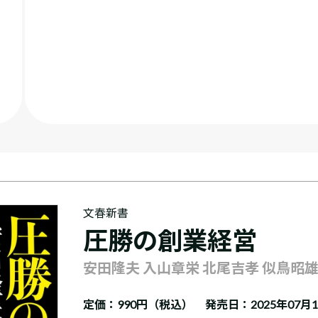
文春新書
圧勝の創業経営
安田隆夫 入山章栄 北尾吉孝 似鳥昭雄
定価：
990円（税込）
発売日：2025年07月