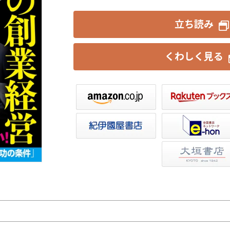
立ち読み
くわしく見る
楽天ブックス
セブンネット
トア
e-hon
HonyaClub
大垣書店