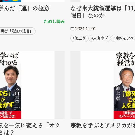
学んだ「運」の極意
なぜ米大統領選挙は「1
曜日」なのか
ためし読み
2024.11.01
創業者「最強の遺言」
#池上 彰
#入山 章栄
#宗教を学べ
気を一気に変える「オク
宗教を学ぶとアメリカが
とは？