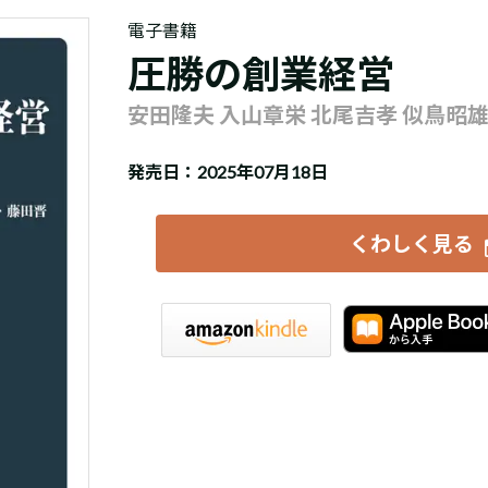
電子書籍
圧勝の創業経営
安田隆夫 入山章栄 北尾吉孝 似鳥昭雄
発売日：2025年07月18日
くわしく見る
iBookstore
楽天Kobo