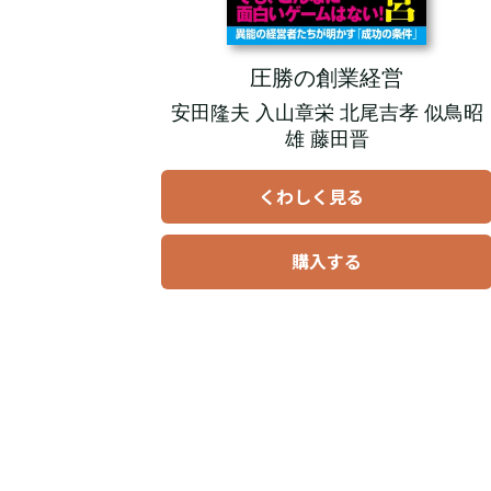
圧勝の創業経営
安田隆夫 入山章栄 北尾吉孝 似鳥昭
雄 藤田晋
くわしく見る
購入する