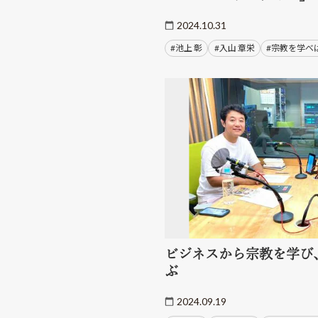
2024.10.31
#池上 彰
#入山 章栄
#宗教を学べ
ビジネスから宗教を学び
ぶ
2024.09.19