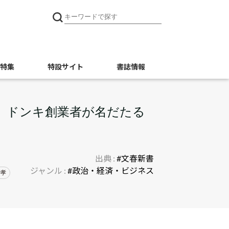
特集
特設サイト
書誌情報
」ドンキ創業者が名だたる
出典 :
#文春新書
ジャンル :
#政治・経済・ビジネス
吉孝