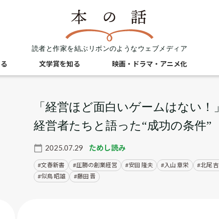
読者と作家を結ぶリボンのようなウェブメディア
知る
文学賞を知る
映画・ドラマ・アニメ化
「経営ほど面白いゲームはない！
経営者たちと語った“成功の条件”
2025.07.29
ためし読み
文春新書
圧勝の創業経営
安田 隆夫
入山 章栄
北尾 
似鳥 昭雄
藤田 晋