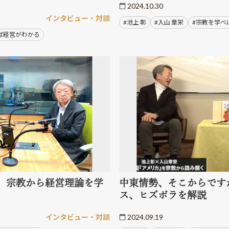
2024.10.30
インタビュー・対談
#池上 彰
#入山 章栄
#宗教を学べ
ば経営がわかる
、宗教から経営理論を学
中東情勢、そこからです
ス、ヒズボラを解説
インタビュー・対談
2024.09.19