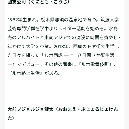
國友公司（くにとも・こうじ）
1992年生まれ。栃木県那須の温泉地で育つ。筑波大学
芸術専門学群在学中よりライター活動を始める。水商
売のアルバイトと東南アジアでの沈没に時間を費やし7
年かけて大学を卒業。2018年、西成のドヤ街で生活し
た日々を綴った『ルポ西成 ―七十八日間ドヤ街生活
―』でデビュー。その他の著書に『ルポ歌舞伎町』、
『ルポ路上生活』がある。
大前プジョルジョ健太（おおまえ・ぷじょるじょけん
た）