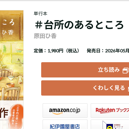
単行本
＃台所のあるところ
原田ひ香
定価：
1,980円（税込）
発売日：2026年05
立ち読み
くわしく見る
楽天ブックス
セブンネット
トア
e-hon
HonyaClub