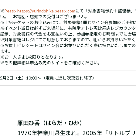
※
Peatix https://yurindohika.peatix.com
にて「対象書籍予約＋整理券」
い。 お電話・店頭での受付はございません。
※上記チケットのお申込みにて、対象書籍1冊とサイン会参加のご予約
※イベント当日は必ずご来場前に、有隣堂アトレ恵比寿店レジカウンターに
提示、対象書籍の代金をお支払いの上、参加券指定のお時間までに会場
※対象書籍はレジにてご用意しておりますので、棚からお持ちいただく
※お買上げレシートはサイン会にお並びいただく際に拝見いたしますの
ます。
※お一人さま1枚限りとなります。
※その他詳細は申込み先のサイトをご確認ください。
5月2日（土）10:00～（定員に達し次第受付終了）
原田ひ香（はらだ・ひか）
1970年神奈川県生まれ。2005年「リトルプ