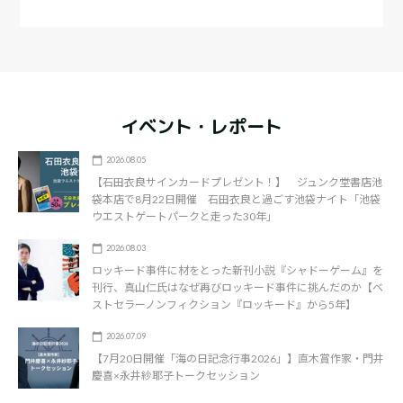
イベント・レポート
2026.08.05
【石田衣良サインカードプレゼント！】 ジュンク堂書店池
袋本店で8月22日開催 石田衣良と過ごす池袋ナイト「池袋
ウエストゲートパークと走った30年」
2026.08.03
ロッキード事件に材をとった新刊小説『シャドーゲーム』を
刊行、真山仁氏はなぜ再びロッキード事件に挑んだのか【ベ
ストセラーノンフィクション『ロッキード』から5年】
2026.07.09
【7月20日開催「海の日記念行事2026」】直木賞作家・門井
慶喜×永井紗耶子トークセッション