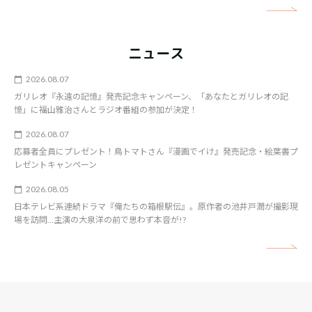
矢
ニュース
2026.08.07
ガリレオ『永遠の記憶』発売記念キャンペーン、「あなたとガリレオの記
憶」に福山雅治さんとラジオ番組の参加が決定！
2026.08.07
応募者全員にプレゼント！鳥トマトさん『漫画でイけ』発売記念・絵葉書プ
レゼントキャンペーン
2026.08.05
日本テレビ系連続ドラマ『俺たちの箱根駅伝』。原作者の池井戸潤が撮影現
場を訪問…主演の大泉洋の前で思わず本音が!?
矢