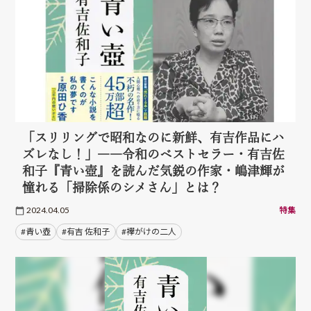
「スリリングで昭和なのに新鮮、有吉作品にハ
ズレなし！」――令和のベストセラー・有吉佐
和子『青い壺』を読んだ気鋭の作家・嶋津輝が
憧れる「掃除係のシメさん」とは？
2024.04.05
特集
#青い壺
#有吉 佐和子
#襷がけの二人