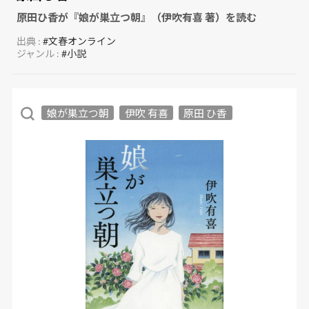
原田ひ香が『娘が巣立つ朝』（伊吹有喜 著）を読む
出典 :
#文春オンライン
ジャンル :
#小説
娘が巣立つ朝
伊吹 有喜
原田 ひ香