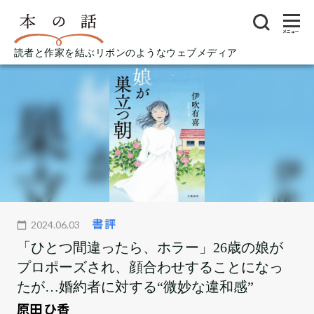
メニュー
読者と作家を結ぶリボンのようなウェブメディア
書評
2024.06.03
「ひとつ間違ったら、ホラー」26歳の娘が
プロポーズされ、顔合わせすることになっ
たが…婚約者に対する“微妙な違和感”
原田 ひ香