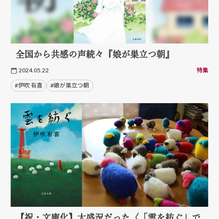
全国から共感の声続々『娘が巣立つ朝』
2024.05.22
特集
#伊吹 有喜
#娘が巣立つ朝
【祝・文庫化】大盛況だった〈「雲を紡ぐ」で