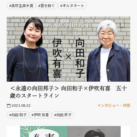
#高校生直木賞
#雲を紡ぐ
#オルタネート
＜永遠の向田邦子＞ 向田和子×伊吹有喜 五十
歳のスタートライン
2021.08.22
インタビュー・対談
#向田 和子
#伊吹 有喜
#向田 邦子