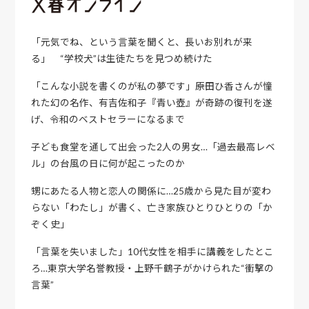
「元気でね、という言葉を聞くと、長いお別れが来
る」 “学校犬”は生徒たちを見つめ続けた
「こんな小説を書くのが私の夢です」――原田ひ香さんが憧
れた幻の名作、有吉佐和子『青い壺』が奇跡の復刊を遂
げ、令和のベストセラーになるまで
子ども食堂を通して出会った2人の男女…「過去最高レベ
ル」の台風の日に何が起こったのか
甥にあたる人物と恋人の関係に…25歳から見た目が変わ
らない「わたし」が書く、亡き家族ひとりひとりの「か
ぞく史」
「言葉を失いました」10代女性を相手に講義をしたとこ
ろ…東京大学名誉教授・上野千鶴子がかけられた“衝撃の
言葉”