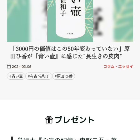
「3000円の価値はこの50年変わっていない」原
田ひ香が『青い壺』に感じた“長生きの皮肉”
2024.03.06
コラム・エッセイ
#青い壺
#有吉 佐和子
#原田 ひ香
プレゼント