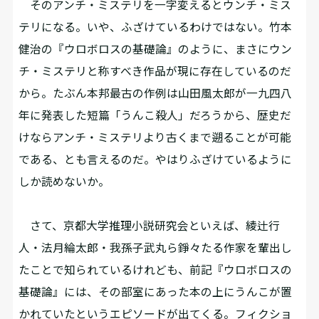
そのアンチ・ミステリを一字変えるとウンチ・ミス
テリになる。――いや、ふざけているわけではない。竹本
健治の『ウロボロスの基礎論』のように、まさにウン
チ・ミステリと称すべき作品が現に存在しているのだ
から。たぶん本邦最古の作例は山田風太郎が一九四八
年に発表した短篇「うんこ殺人」だろうから、歴史だ
けならアンチ・ミステリより古くまで遡ることが可能
である、とも言えるのだ。――やはりふざけているように
しか読めないか。
さて、京都大学推理小説研究会といえば、綾辻行
人・法月綸太郎・我孫子武丸ら錚々たる作家を輩出し
たことで知られているけれども、前記『ウロボロスの
基礎論』には、その部室にあった本の上にうんこが置
かれていた――というエピソードが出てくる。フィクショ