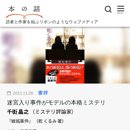
メニュー
読者と作家を結ぶリボンのようなウェブメディア
書評
2011.11.28
迷宮入り事件がモデルの本格ミステリ
千街 晶之
（ミステリ評論家）
『嫉妬事件』 （乾 くるみ 著）