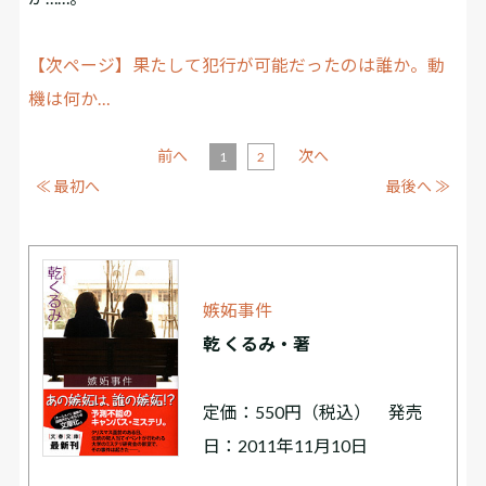
【次ページ】果たして犯行が可能だったのは誰か。動
機は何か…
前へ
次へ
1
2
≪ 最初へ
最後へ ≫
嫉妬事件
乾 くるみ・著
定価：550円（税込） 発売
日：2011年11月10日