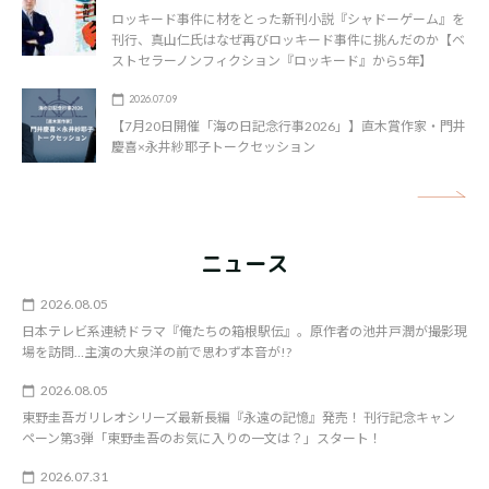
ロッキード事件に材をとった新刊小説『シャドーゲーム』を
刊行、真山仁氏はなぜ再びロッキード事件に挑んだのか【ベ
ストセラーノンフィクション『ロッキード』から5年】
2026.07.09
【7月20日開催「海の日記念行事2026」】直木賞作家・門井
慶喜×永井紗耶子トークセッション
矢
ニュース
2026.08.05
日本テレビ系連続ドラマ『俺たちの箱根駅伝』。原作者の池井戸潤が撮影現
場を訪問…主演の大泉洋の前で思わず本音が!?
2026.08.05
東野圭吾ガリレオシリーズ最新長編『永遠の記憶』発売！ 刊行記念キャン
ペーン第3弾「東野圭吾のお気に入りの一文は？」スタート！
2026.07.31