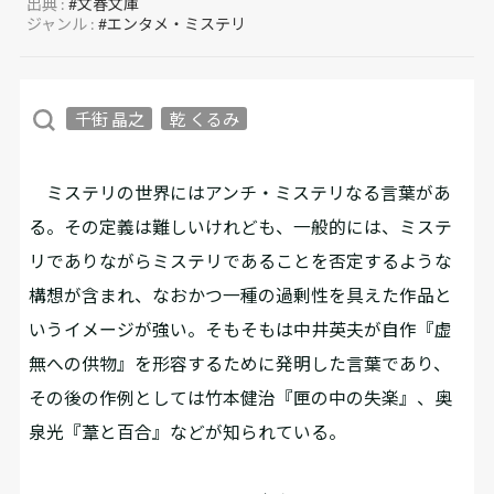
出典 :
#文春文庫
ジャンル :
#エンタメ・ミステリ
千街 晶之
乾 くるみ
ミステリの世界にはアンチ・ミステリなる言葉があ
る。その定義は難しいけれども、一般的には、ミステ
リでありながらミステリであることを否定するような
構想が含まれ、なおかつ一種の過剰性を具えた作品と
いうイメージが強い。そもそもは中井英夫が自作『虚
無への供物』を形容するために発明した言葉であり、
その後の作例としては竹本健治『匣の中の失楽』、奥
泉光『葦と百合』などが知られている。