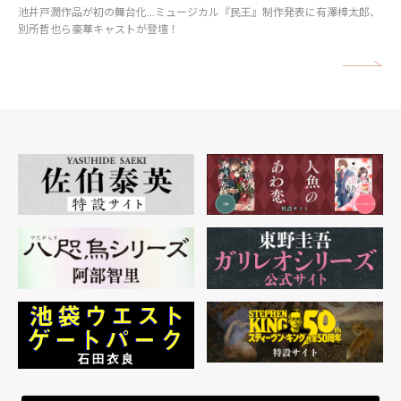
池井戸潤作品が初の舞台化…ミュージカル『民王』制作発表に有澤樟太郎、
別所哲也ら豪華キャストが登壇！
矢