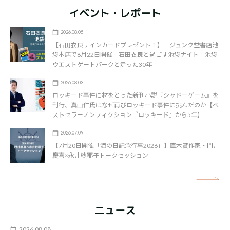
イベント・レポート
2026.08.05
【石田衣良サインカードプレゼント！】 ジュンク堂書店池
袋本店で8月22日開催 石田衣良と過ごす池袋ナイト「池袋
ウエストゲートパークと走った30年」
2026.08.03
ロッキード事件に材をとった新刊小説『シャドーゲーム』を
刊行、真山仁氏はなぜ再びロッキード事件に挑んだのか【ベ
ストセラーノンフィクション『ロッキード』から5年】
2026.07.09
【7月20日開催「海の日記念行事2026」】直木賞作家・門井
慶喜×永井紗耶子トークセッション
矢
ニュース
2026.08.08