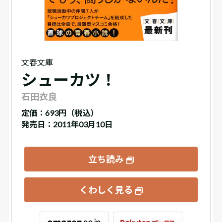
文春文庫
シューカツ！
石田衣良
定価：
693円（税込）
発売日：2011年03月10日
立ち読み
くわしく見る
ックス