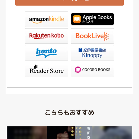
tore
ve
書店Kinoppy
ブックリスタ）
PAGOS STORE（SHARP）
こちらもおすすめ