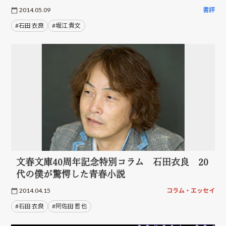
2014.05.09
書評
#石田 衣良
#堀江 貴文
文春文庫40周年記念特別コラム 石田衣良 20
代の僕が驚愕した青春小説
2014.04.15
コラム・エッセイ
#石田 衣良
#阿佐田 哲也