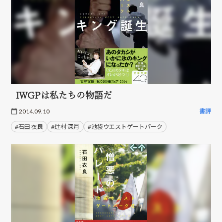
IWGPは私たちの物語だ
2014.09.10
書評
#石田 衣良
#辻村 深月
#池袋ウエストゲートパーク