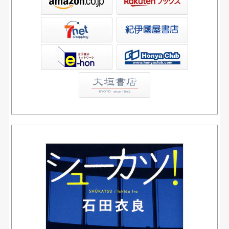
屋書店ウェブストア
Club