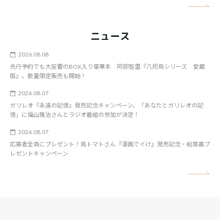
矢
ニュース
2026.08.08
先行予約でも大反響のBOX入り豪華本 阿部智里『八咫烏シリーズ 愛蔵
版』。数量限定販売も開始！
2026.08.07
ガリレオ『永遠の記憶』発売記念キャンペーン、「あなたとガリレオの記
憶」に福山雅治さんとラジオ番組の参加が決定！
2026.08.07
応募者全員にプレゼント！鳥トマトさん『漫画でイけ』発売記念・絵葉書プ
レゼントキャンペーン
矢