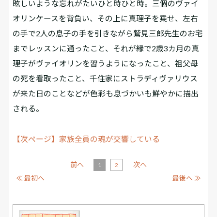
眩しいような忘れがたいひと時ひと時。三個のヴァイ
オリンケースを背負い、その上に真理子を乗せ、左右
の手で2人の息子の手を引きながら鷲見三郎先生のお宅
までレッスンに通ったこと、それが縁で2歳3カ月の真
理子がヴァイオリンを習うようになったこと、祖父母
の死を看取ったこと、千住家にストラディヴァリウス
が来た日のことなどが色彩も息づかいも鮮やかに描出
される。
【次ページ】家族全員の魂が交響している
前へ
次へ
1
2
≪ 最初へ
最後へ ≫