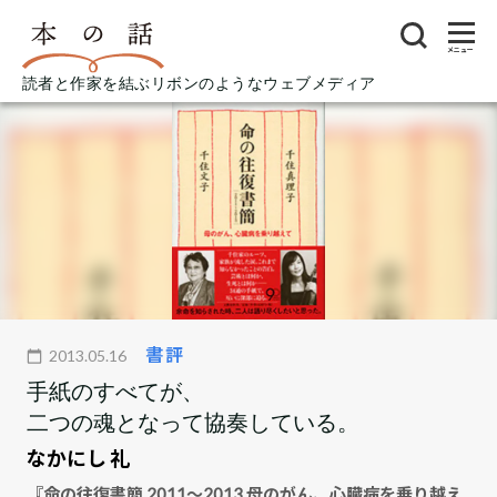
メニュー
読者と作家を結ぶリボンのようなウェブメディア
書評
2013.05.16
手紙のすべてが、
二つの魂となって協奏している。
なかにし 礼
『命の往復書簡 2011～2013 母のがん、心臓病を乗り越え