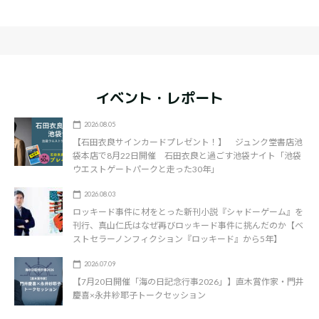
イベント・レポート
2026.08.05
【石田衣良サインカードプレゼント！】 ジュンク堂書店池
袋本店で8月22日開催 石田衣良と過ごす池袋ナイト「池袋
ウエストゲートパークと走った30年」
2026.08.03
ロッキード事件に材をとった新刊小説『シャドーゲーム』を
刊行、真山仁氏はなぜ再びロッキード事件に挑んだのか【ベ
ストセラーノンフィクション『ロッキード』から5年】
2026.07.09
【7月20日開催「海の日記念行事2026」】直木賞作家・門井
慶喜×永井紗耶子トークセッション