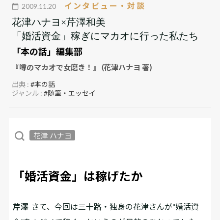
インタビュー・対談
2009.11.20
花津ハナヨ×芹澤和美
「婚活資金」稼ぎにマカオに行った私たち
「本の話」編集部
『噂のマカオで女磨き！』 (花津ハナヨ 著)
出典 :
#本の話
ジャンル :
#随筆・エッセイ
花津 ハナヨ
「婚活資金」は稼げたか
芹澤
さて、今回は三十路・独身の花津さんが“婚活資