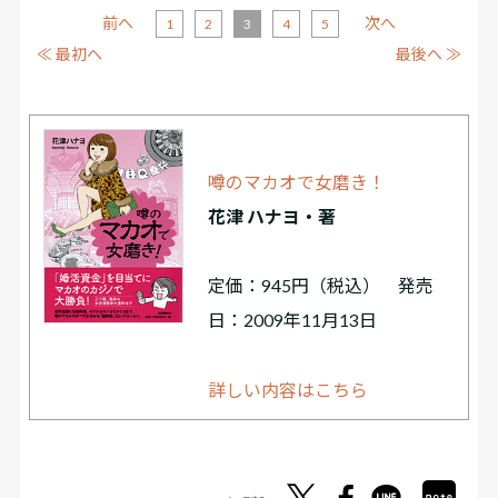
前へ
次へ
1
2
3
4
5
≪ 最初へ
最後へ ≫
噂のマカオで女磨き！
花津 ハナヨ・著
定価：945円（税込） 発売
日：2009年11月13日
詳しい内容はこちら