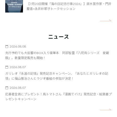
【7月20日開催「海の日記念行事2026」】直木賞作家・門井
慶喜×永井紗耶子トークセッション
矢
ニュース
2026.08.08
先行予約でも大反響のBOX入り豪華本 阿部智里『八咫烏シリーズ 愛蔵
版』。数量限定販売も開始！
2026.08.07
ガリレオ『永遠の記憶』発売記念キャンペーン、「あなたとガリレオの記
憶」に福山雅治さんとラジオ番組の参加が決定！
2026.08.07
応募者全員にプレゼント！鳥トマトさん『漫画でイけ』発売記念・絵葉書プ
レゼントキャンペーン
矢