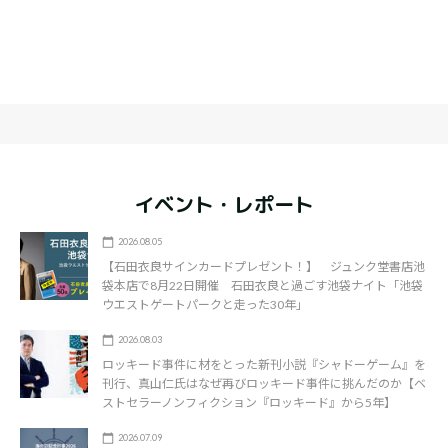
イベント・レポート
2026.08.05
【石田衣良サインカードプレゼント！】 ジュンク堂書店池
袋本店で8月22日開催 石田衣良と過ごす池袋ナイト「池袋
ウエストゲートパークと走った30年」
2026.08.03
ロッキード事件に材をとった新刊小説『シャドーゲーム』を
刊行、真山仁氏はなぜ再びロッキード事件に挑んだのか【ベ
ストセラーノンフィクション『ロッキード』から5年】
2026.07.09