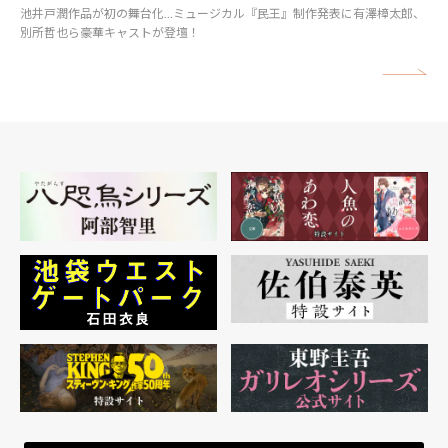
池井戸潤作品が初の舞台化…ミュージカル『民王』制作発表に有澤樟太郎、
別所哲也ら豪華キャストが登壇！
矢