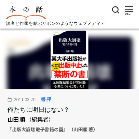
メニュー
読者と作家を結ぶリボンのようなウェブメディア
書評
2011.03.20
俺たちに明日はない？
山田 順
（編集者）
『出版大崩壊――電子書籍の罠』 （山田順 著）