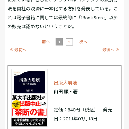
法を自社の決済に一本化する方針を発表している。こ
れは電子書籍に関しては最終的に「iBook Store」以外
の販売は認めないということだ。
前へ
次へ
1
2
≪ 最初へ
最後へ ≫
出版大崩壊
山田 順・著
定価：840円（税込） 発売
日：2011年03月18日