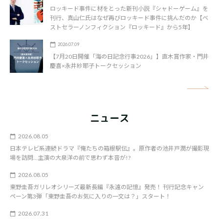
ロッキード事件に材をとった新刊小説『シャドーゲーム』を
刊行、真山仁氏はなぜ再びロッキード事件に挑んだのか【ベ
ストセラーノンフィクション『ロッキード』から5年】
2026.07.09
【7月20日開催「海の日記念行事2026」】直木賞作家・門井
慶喜×永井紗耶子トークセッション
矢
ニュース
2026.08.05
日本テレビ系連続ドラマ『俺たちの箱根駅伝』。原作者の池井戸潤が撮影現
場を訪問…主演の大泉洋の前で思わず本音が!?
2026.08.05
東野圭吾ガリレオシリーズ最新長編『永遠の記憶』発売！ 刊行記念キャン
ペーン第3弾「東野圭吾のお気に入りの一文は？」スタート！
2026.07.31