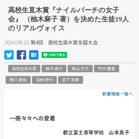
高校生直木賞『ナイルパーチの女子
会』 （柚木麻子 著）を決めた生徒19人
のリアルヴォイス
2016.06.22
第4回 高校生直木賞全国大会
高校生直木賞
柚木 麻子
青山 文平
門井 慶喜
西川 美和
深緑 野分
宮下 奈都
新着情報一覧へ
一冊々々への愛着
都立富士高等学校 山本真子