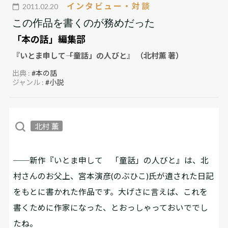
インタビュー・対談
2011.02.20
この作品を書くのが務めだった
「本の話」編集部
『いとま申して――「童話」の人びと』 （北村薫 著）
出典 :
#本の話
ジャンル :
#小説
北村 薫
──新作『いとま申して 「童話」の人びと』は、北
村さんのお父上、宮本演彦(のぶひこ)氏が遺された日記
をもとに書かれた作品です。大げさに言えば、これを
書くために作家になった、とおっしゃっておいででし
たね。