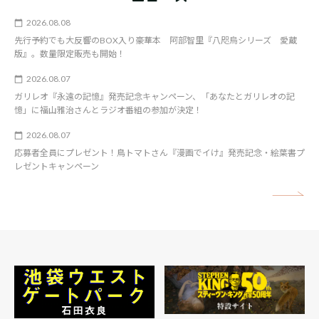
2026.08.08
先行予約でも大反響のBOX入り豪華本 阿部智里『八咫烏シリーズ 愛蔵
版』。数量限定販売も開始！
2026.08.07
ガリレオ『永遠の記憶』発売記念キャンペーン、「あなたとガリレオの記
憶」に福山雅治さんとラジオ番組の参加が決定！
2026.08.07
応募者全員にプレゼント！鳥トマトさん『漫画でイけ』発売記念・絵葉書プ
レゼントキャンペーン
矢