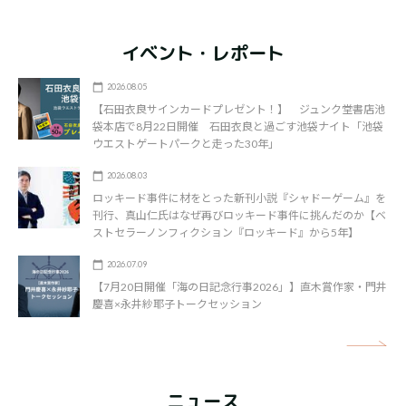
イベント・レポート
2026.08.05
【石田衣良サインカードプレゼント！】 ジュンク堂書店池
袋本店で8月22日開催 石田衣良と過ごす池袋ナイト「池袋
ウエストゲートパークと走った30年」
2026.08.03
ロッキード事件に材をとった新刊小説『シャドーゲーム』を
刊行、真山仁氏はなぜ再びロッキード事件に挑んだのか【ベ
ストセラーノンフィクション『ロッキード』から5年】
2026.07.09
【7月20日開催「海の日記念行事2026」】直木賞作家・門井
慶喜×永井紗耶子トークセッション
矢
ニュース