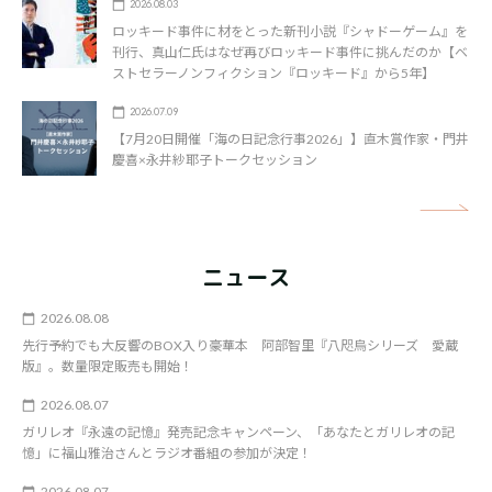
2026.08.03
ロッキード事件に材をとった新刊小説『シャドーゲーム』を
刊行、真山仁氏はなぜ再びロッキード事件に挑んだのか【ベ
ストセラーノンフィクション『ロッキード』から5年】
2026.07.09
【7月20日開催「海の日記念行事2026」】直木賞作家・門井
慶喜×永井紗耶子トークセッション
矢
ニュース
2026.08.08
先行予約でも大反響のBOX入り豪華本 阿部智里『八咫烏シリーズ 愛蔵
版』。数量限定販売も開始！
2026.08.07
ガリレオ『永遠の記憶』発売記念キャンペーン、「あなたとガリレオの記
憶」に福山雅治さんとラジオ番組の参加が決定！
2026.08.07