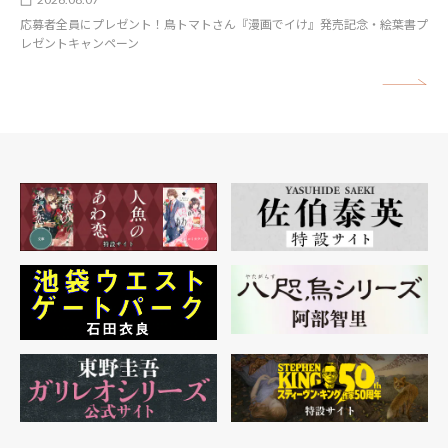
応募者全員にプレゼント！鳥トマトさん『漫画でイけ』発売記念・絵葉書プ
レゼントキャンペーン
矢