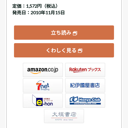
定価：
1,572円（税込）
発売日：2010年11月15日
立ち読み
くわしく見る
ックス
屋書店ウェブストア
Club