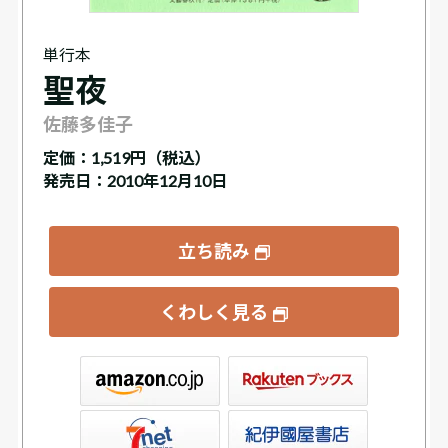
単行本
聖夜
佐藤多佳子
定価：
1,519円（税込）
発売日：2010年12月10日
立ち読み
くわしく見る
ックス
屋書店ウェブストア