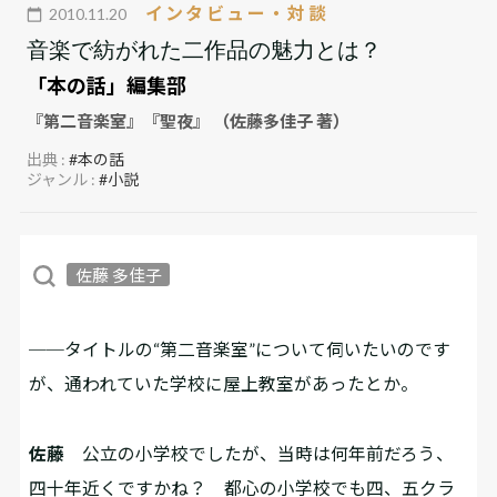
インタビュー・対談
2010.11.20
音楽で紡がれた二作品の魅力とは？
「本の話」編集部
『第二音楽室』『聖夜』 （佐藤多佳子 著）
出典 :
#本の話
ジャンル :
#小説
佐藤 多佳子
──タイトルの“第二音楽室”について伺いたいのです
が、通われていた学校に屋上教室があったとか。
佐藤
公立の小学校でしたが、当時は――何年前だろう、
四十年近くですかね？ ――都心の小学校でも四、五クラ