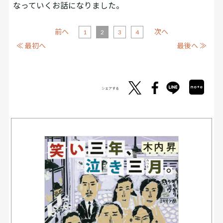
なっていくお話になりました。
前へ
次へ
1
2
3
4
≪ 最初へ
最後へ ≫
シェアする