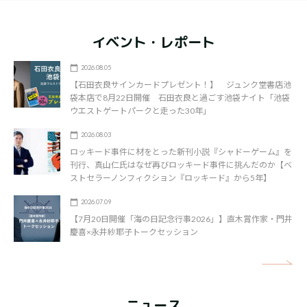
イベント・レポート
2026.08.05
【石田衣良サインカードプレゼント！】 ジュンク堂書店池
袋本店で8月22日開催 石田衣良と過ごす池袋ナイト「池袋
ウエストゲートパークと走った30年」
2026.08.03
ロッキード事件に材をとった新刊小説『シャドーゲーム』を
刊行、真山仁氏はなぜ再びロッキード事件に挑んだのか【ベ
ストセラーノンフィクション『ロッキード』から5年】
2026.07.09
【7月20日開催「海の日記念行事2026」】直木賞作家・門井
慶喜×永井紗耶子トークセッション
矢
ニュース