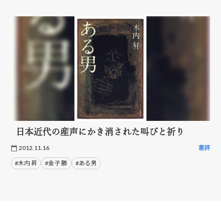
日本近代の産声にかき消された叫びと祈り
2012.11.16
書評
#木内 昇
#金子 勝
#ある男