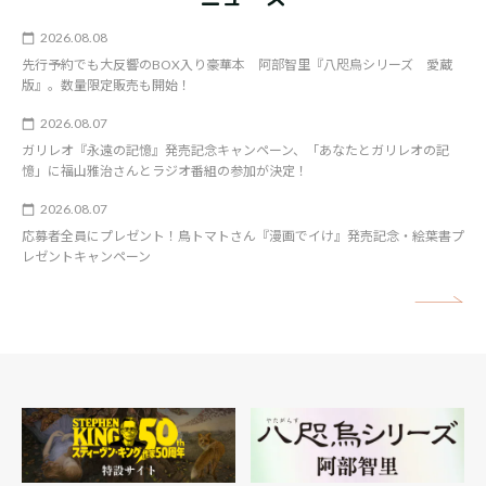
2026.08.08
先行予約でも大反響のBOX入り豪華本 阿部智里『八咫烏シリーズ 愛蔵
版』。数量限定販売も開始！
2026.08.07
ガリレオ『永遠の記憶』発売記念キャンペーン、「あなたとガリレオの記
憶」に福山雅治さんとラジオ番組の参加が決定！
2026.08.07
応募者全員にプレゼント！鳥トマトさん『漫画でイけ』発売記念・絵葉書プ
レゼントキャンペーン
矢