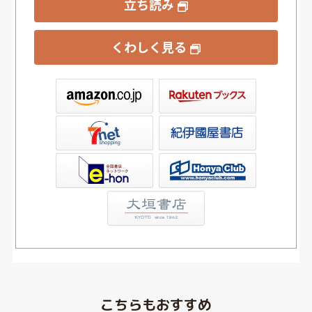
立ち読み
くわしく見る
ックス
屋書店ウェブストア
Club
こちらもおすすめ