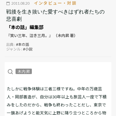
インタビュー・対談
2011.08.20
戦後を生き抜いた愛すべきはずれ者たちの
悲喜劇
「本の話」編集部
『笑い三年、泣き三月。』 （木内昇 著）
出典 :
#本の話
ジャンル :
#小説
木内 昇
――たしかに戦争体験は三者三様ですね。中年の万歳芸
人・岡部善造が、自分は30年以上も旅芸人一座で下積
みをしたのだから、戦争も終わったことだし、東京で
一旗あげようと能天気に上野に降り立つところから物