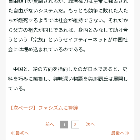
自由競争が奨励されるが、政治権力は皇帝に独占され
た自由がないシステムだ。もっとも競争に敗れた人た
ちが餓死するようでは社会が維持できない。それだか
ら父方の祖先が同じであれば、身内とみなして助け合
うという「宗族」というセイフティーネットが中国社
会には埋め込まれているのである。
中国と、逆の方向を指向したのが日本であると、史
料を巧みに編纂し、興味深い物語を與那覇氏は展開し
ている。
【次ページ】ファシズムに警鐘
前へ
次へ
1
2
≪ 最初へ
最後へ ≫