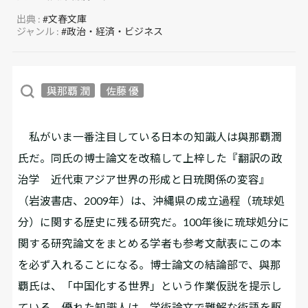
出典 :
#文春文庫
ジャンル :
#政治・経済・ビジネス
與那覇 潤
佐藤 優
私がいま一番注目している日本の知識人は與那覇潤
氏だ。同氏の博士論文を改稿して上梓した『翻訳の政
治学 近代東アジア世界の形成と日琉関係の変容』
（岩波書店、2009年）は、沖縄県の成立過程（琉球処
分）に関する歴史に残る研究だ。100年後に琉球処分に
関する研究論文をまとめる学者も参考文献表にこの本
を必ず入れることになる。博士論文の結論部で、與那
覇氏は、「中国化する世界」という作業仮説を提示し
ている。優れた知識人は、学術論文で難解な術語を駆