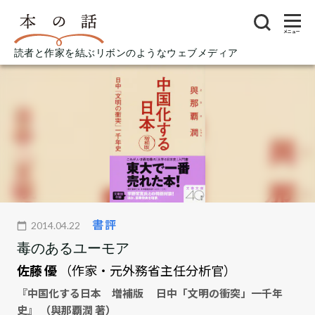
メニュー
読者と作家を結ぶリボンのようなウェブメディア
書評
2014.04.22
毒のあるユーモア
佐藤 優
（作家・元外務省主任分析官）
『中国化する日本 増補版 日中「文明の衝突」一千年
史』 （與那覇潤 著）