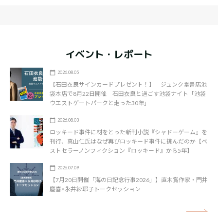
イベント・レポート
2026.08.05
【石田衣良サインカードプレゼント！】 ジュンク堂書店池
袋本店で8月22日開催 石田衣良と過ごす池袋ナイト「池袋
ウエストゲートパークと走った30年」
2026.08.03
ロッキード事件に材をとった新刊小説『シャドーゲーム』を
刊行、真山仁氏はなぜ再びロッキード事件に挑んだのか【ベ
ストセラーノンフィクション『ロッキード』から5年】
2026.07.09
【7月20日開催「海の日記念行事2026」】直木賞作家・門井
慶喜×永井紗耶子トークセッション
矢