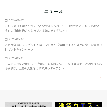
ニュース
2026.08.07
ガリレオ『永遠の記憶』発売記念キャンペーン、「あなたとガリレオの記
憶」に福山雅治さんとラジオ番組の参加が決定！
2026.08.07
応募者全員にプレゼント！鳥トマトさん『漫画でイけ』発売記念・絵葉書プ
レゼントキャンペーン
2026.08.05
日本テレビ系連続ドラマ『俺たちの箱根駅伝』。原作者の池井戸潤が撮影現
場を訪問…主演の大泉洋の前で思わず本音が!?
矢