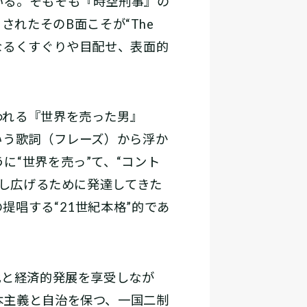
いる。そもそも『時空刑事』の
トされたそのB面こそが“The
係は単なるくすぐりや目配せ、表面的
れる『世界を売った男』
いう歌詞（フレーズ）から浮か
“世界を売っ”て、“コント
押し広げるために発達してきた
唱する“21世紀本格”的であ
化と経済的発展を享受しなが
本主義と自治を保つ、一国二制