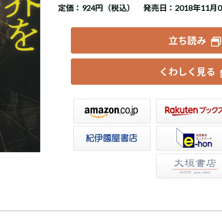
定価：
924円（税込）
発売日：2018年11月
立ち読み
くわしく見る
楽天ブックス
セブンネット
トア
e-hon
HonyaClub
大垣書店