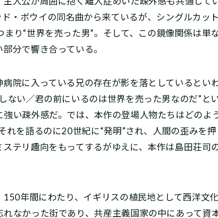
、主人公が周囲に抱く離人症めいた疎外感も共通して
はデヴィッド・ボウイの同名曲から来ているが、シングルカッ
 World”、つまり“世界を売った男”。そして、この鏡像関
い部分で響き合っている。
病院に入っている兄の存在が影を落としているといわ
はしない／君の前にいるのは世界を売った男なのだ”と
強い疎外感だ。では、本作の登場人物たちはどのように
それを語るのに20世紀に“発明”され、人間の歪みを
ステリ趣向をもってするがゆえに、本作は島田荘司の提
150年間にわたり、イギリスの植民地として西洋文
忘れなかった街であり、共産主義国家の中にあって資