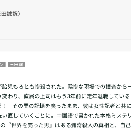
田誠 訳）
ン
玉田 誠
胎児もろとも惨殺された。陰惨な現場での捜査から
り変わり、直属の上司はもう3年前に定年退職している
だ！ その間の記憶を喪ったまま、彼は女性記者と共
い直していくことに――。中国語で書かれた本格ミステ
基の『世界を売った男』はある猟奇殺人の真相と、自己