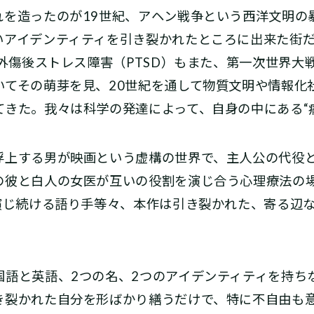
れを造ったのが19世紀、アヘン戦争という西洋文明の
いアイデンティティを引き裂かれたところに出来た街
的外傷後ストレス障害（PTSD）もまた、第一次世界大戦
いてその萌芽を見、20世紀を通して物質文明や情報化
てきた。我々は科学の発達によって、自身の中にある“
上する男が映画という虚構の世界で、主人公の代役
の彼と白人の女医が互いの役割を演じ合う心理療法の
を演じ続ける語り手等々、本作は引き裂かれた、寄る辺
語と英語、2つの名、2つのアイデンティティを持ち
き裂かれた自分を形ばかり繕うだけで、特に不自由も