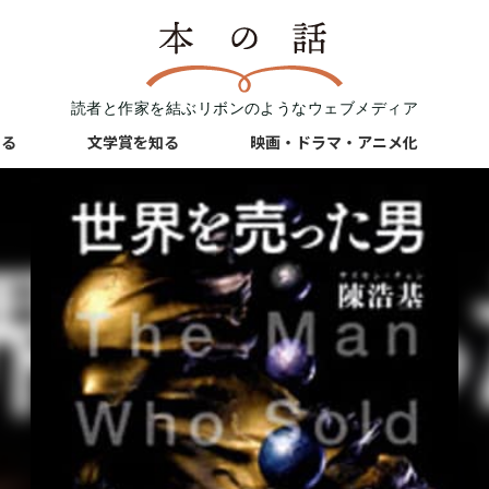
読者と作家を結ぶリボンのようなウェブメディア
知る
文学賞を知る
映画・ドラマ・アニメ化