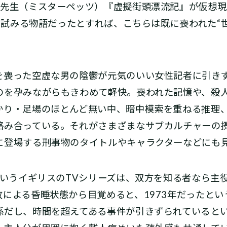
物先生（ミスターペッツ）『虚擬街頭漂流記』が仮想
うと試みる物語だったとすれば、こちらは既に喪われた“
喪った空虚な男の陰鬱が元気のいい女性記者に引き
のを孕みながらもきわめて軽快。喪われた記憶や、殺
かり・足場のほとんど無い中、暗中模索を重ねる推理
絡み合っている。それがさまざまなサブカルチャーの
に登場する刑事物のタイトルやキャラクターなどにも
というイギリスのTVシリーズは、双方を知る者なら主
による昏睡状態から目覚めると、1973年だったとい
だし、時間を超えてある事件が引きずられている――と