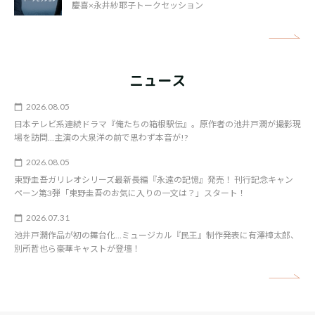
慶喜×永井紗耶子トークセッション
矢
ニュース
2026.08.05
日本テレビ系連続ドラマ『俺たちの箱根駅伝』。原作者の池井戸潤が撮影現
場を訪問…主演の大泉洋の前で思わず本音が!?
2026.08.05
東野圭吾ガリレオシリーズ最新長編『永遠の記憶』発売！ 刊行記念キャン
ペーン第3弾「東野圭吾のお気に入りの一文は？」スタート！
2026.07.31
池井戸潤作品が初の舞台化…ミュージカル『民王』制作発表に有澤樟太郎、
別所哲也ら豪華キャストが登壇！
矢