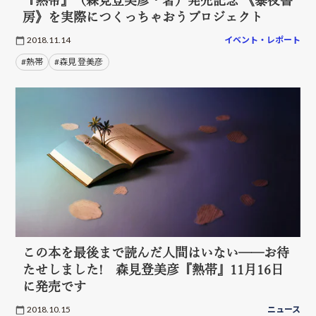
『熱帯』（森見登美彦・著）発売記念 《暴夜書
房》を実際につくっちゃおうプロジェクト
2018.11.14
イベント・レポート
#熱帯
#森見 登美彦
この本を最後まで読んだ人間はいない──お待
たせしました! 森見登美彦『熱帯』11月16日
に発売です
2018.10.15
ニュース