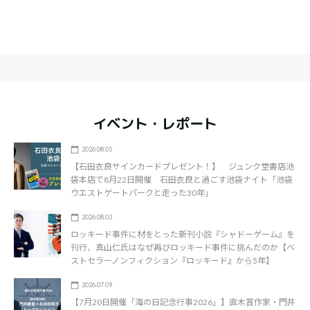
イベント・レポート
2026.08.05
【石田衣良サインカードプレゼント！】 ジュンク堂書店池
袋本店で8月22日開催 石田衣良と過ごす池袋ナイト「池袋
ウエストゲートパークと走った30年」
2026.08.03
ロッキード事件に材をとった新刊小説『シャドーゲーム』を
刊行、真山仁氏はなぜ再びロッキード事件に挑んだのか【ベ
ストセラーノンフィクション『ロッキード』から5年】
2026.07.09
【7月20日開催「海の日記念行事2026」】直木賞作家・門井