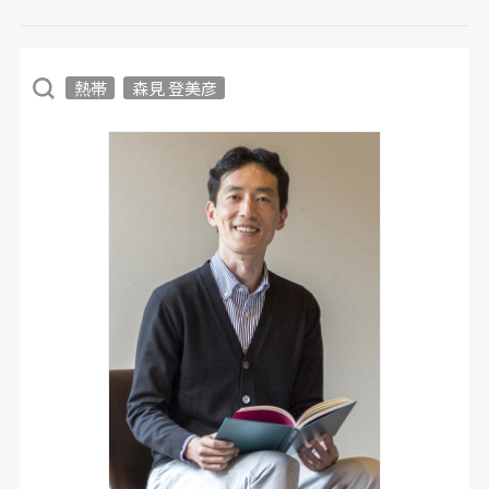
熱帯
森見 登美彦