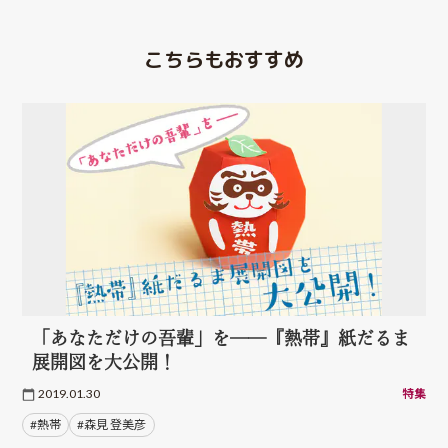
こちらもおすすめ
「あなただけの吾輩」を──『熱帯』紙だるま
展開図を大公開！
2019.01.30
特集
#熱帯
#森見 登美彦