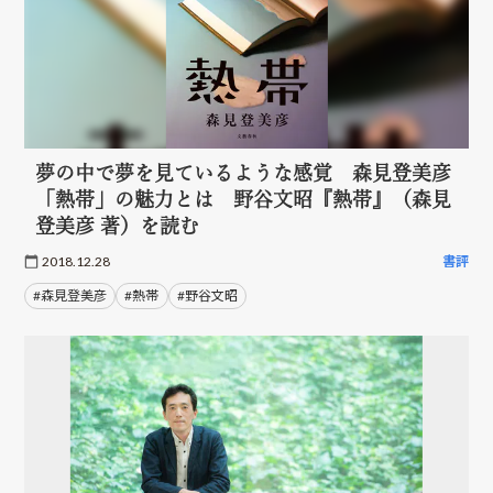
夢の中で夢を見ているような感覚 森見登美彦
「熱帯」の魅力とは 野谷文昭『熱帯』（森見
登美彦 著）を読む
2018.12.28
書評
#森見登美彦
#熱帯
#野谷文昭