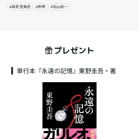
#森見 登美彦
#熱帯
#佐山尚一
プレゼント
単行本『永遠の記憶』東野圭吾・著