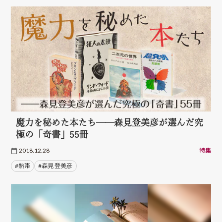
魔力を秘めた本たち──森見登美彦が選んだ究
極の「奇書」55冊
2018.12.28
特集
#熱帯
#森見 登美彦