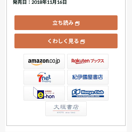
発売日：2018年11月16日
立ち読み
くわしく見る
ックス
屋書店ウェブストア
Club