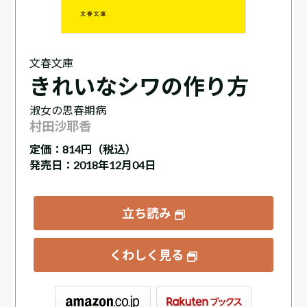
文春文庫
きれいなシワの作り方
淑女の思春期病
村田沙耶香
定価：
814円（税込）
発売日：2018年12月04日
立ち読み
くわしく見る
ックス