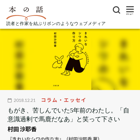
メニュー
読者と作家を結ぶリボンのようなウェブメディア
コラム・エッセイ
2018.12.21
もがき、苦しんでいた5年前のわたし。「自
意識過剰で馬鹿だなあ」と笑って下さい
村田 沙耶香
『きれいなシワの作り方』（村田沙耶香 著）