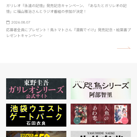
ガリレオ『永遠の記憶』発売記念キャンペーン、「あなたとガリレオの記
憶」に福山雅治さんとラジオ番組の参加が決定！
2026.08.07
応募者全員にプレゼント！鳥トマトさん『漫画でイけ』発売記念・絵葉書プ
レゼントキャンペーン
矢