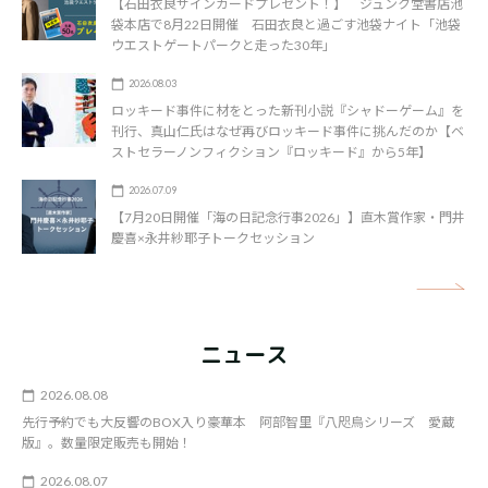
【石田衣良サインカードプレゼント！】 ジュンク堂書店池
袋本店で8月22日開催 石田衣良と過ごす池袋ナイト「池袋
ウエストゲートパークと走った30年」
2026.08.03
ロッキード事件に材をとった新刊小説『シャドーゲーム』を
刊行、真山仁氏はなぜ再びロッキード事件に挑んだのか【ベ
ストセラーノンフィクション『ロッキード』から5年】
2026.07.09
【7月20日開催「海の日記念行事2026」】直木賞作家・門井
慶喜×永井紗耶子トークセッション
矢
ニュース
2026.08.08
先行予約でも大反響のBOX入り豪華本 阿部智里『八咫烏シリーズ 愛蔵
版』。数量限定販売も開始！
2026.08.07