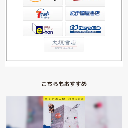
屋書店ウェブストア
Club
こちらもおすすめ