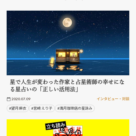
星で人生が変わった作家と占星術師の幸せにな
る星占いの「正しい活用法」
2020.07.09
インタビュー・対談
#望月 麻衣
#宮崎 えり子
#満月珈琲店の星詠み