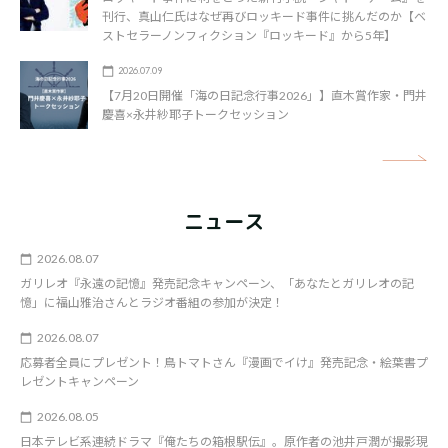
刊行、真山仁氏はなぜ再びロッキード事件に挑んだのか【ベ
ストセラーノンフィクション『ロッキード』から5年】
2026.07.09
【7月20日開催「海の日記念行事2026」】直木賞作家・門井
慶喜×永井紗耶子トークセッション
矢
ニュース
2026.08.07
ガリレオ『永遠の記憶』発売記念キャンペーン、「あなたとガリレオの記
憶」に福山雅治さんとラジオ番組の参加が決定！
2026.08.07
応募者全員にプレゼント！鳥トマトさん『漫画でイけ』発売記念・絵葉書プ
レゼントキャンペーン
2026.08.05
日本テレビ系連続ドラマ『俺たちの箱根駅伝』。原作者の池井戸潤が撮影現