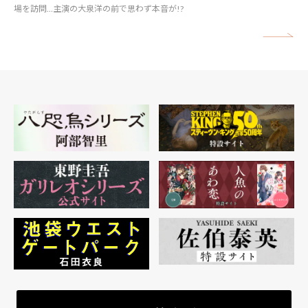
場を訪問…主演の大泉洋の前で思わず本音が!?
矢