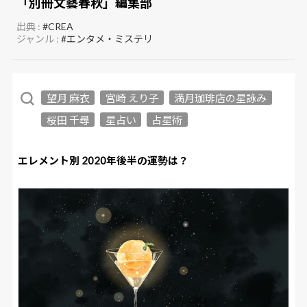
「別冊文藝春秋」編集部
出典 :
#CREA
ジャンル :
#エンタメ・ミステリ
望月 麻衣
宮崎 えり子
満月珈琲店の星詠み
桜田 千尋
星占い
占星術
エレメント別 2020年後半の運勢は？