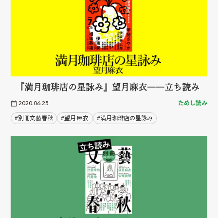
『満月珈琲店の星詠み』望月麻衣――立ち読み
2020.06.25
ためし読み
#別冊文藝春秋
#望月 麻衣
#満月珈琲店の星詠み