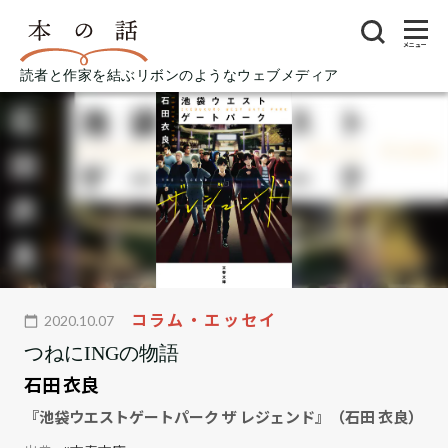
メニュー
読者と作家を結ぶリボンのようなウェブメディア
コラム・エッセイ
2020.10.07
つねにINGの物語
石田 衣良
『池袋ウエストゲートパーク ザ レジェンド』（石田 衣良）