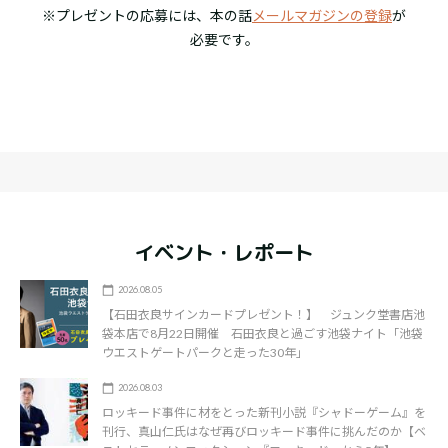
※プレゼントの応募には、本の話
メールマガジンの登録
が
必要です。
イベント・レポート
2026.08.05
【石田衣良サインカードプレゼント！】 ジュンク堂書店池
袋本店で8月22日開催 石田衣良と過ごす池袋ナイト「池袋
ウエストゲートパークと走った30年」
2026.08.03
ロッキード事件に材をとった新刊小説『シャドーゲーム』を
刊行、真山仁氏はなぜ再びロッキード事件に挑んだのか【ベ