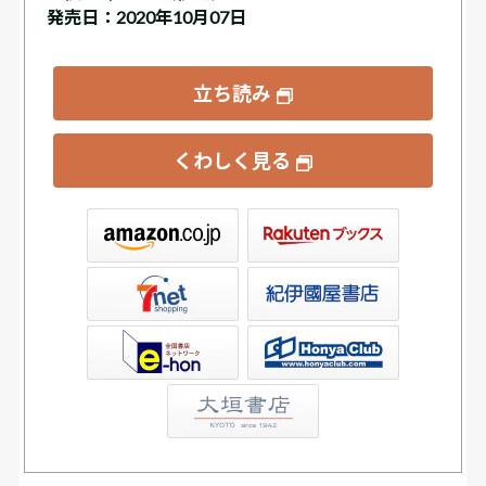
発売日：2020年10月07日
立ち読み
くわしく見る
ックス
屋書店ウェブストア
Club