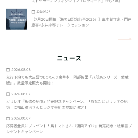
ストセラーノンフィクション『ロッキード』から5年】
2026.07.09
【7月20日開催「海の日記念行事2026」】直木賞作家・門井
慶喜×永井紗耶子トークセッション
矢
ニュース
2026.08.08
先行予約でも大反響のBOX入り豪華本 阿部智里『八咫烏シリーズ 愛蔵
版』。数量限定販売も開始！
2026.08.07
ガリレオ『永遠の記憶』発売記念キャンペーン、「あなたとガリレオの記
憶」に福山雅治さんとラジオ番組の参加が決定！
2026.08.07
応募者全員にプレゼント！鳥トマトさん『漫画でイけ』発売記念・絵葉書プ
レゼントキャンペーン