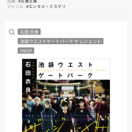
出典 :
#文春文庫
ジャンル :
#エンタメ・ミステリ
石田 衣良
池袋ウエストゲートパーク ザ レジェンド
IWGP