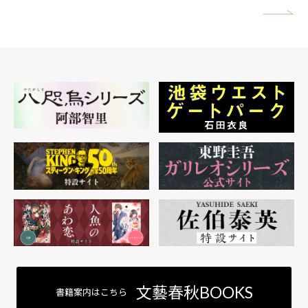
矢
文藝春秋BOOKS
書籍案内はこちら