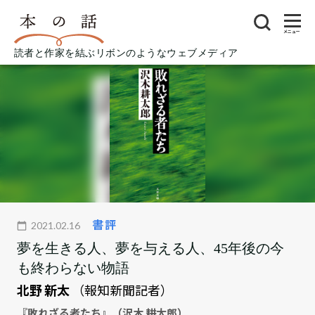
メニュー
読者と作家を結ぶリボンのようなウェブメディア
書評
2021.02.16
夢を生きる人、夢を与える人、45年後の今
も終わらない物語
北野 新太
（報知新聞記者）
『敗れざる者たち』（沢木 耕太郎）