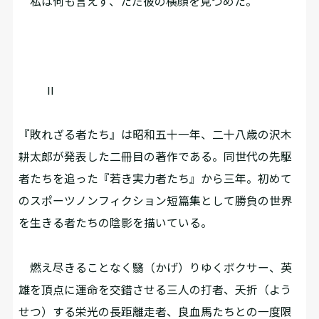
私は何も言えず、ただ彼の横顔を見つめた。
II
『敗れざる者たち』は昭和五十一年、二十八歳の沢木
耕太郎が発表した二冊目の著作である。同世代の先駆
者たちを追った『若き実力者たち』から三年。初めて
のスポーツノンフィクション短篇集として勝負の世界
を生きる者たちの陰影を描いている。
燃え尽きることなく翳（かげ）りゆくボクサー、英
雄を頂点に運命を交錯させる三人の打者、夭折（よう
せつ）する栄光の長距離走者、良血馬たちとの一度限