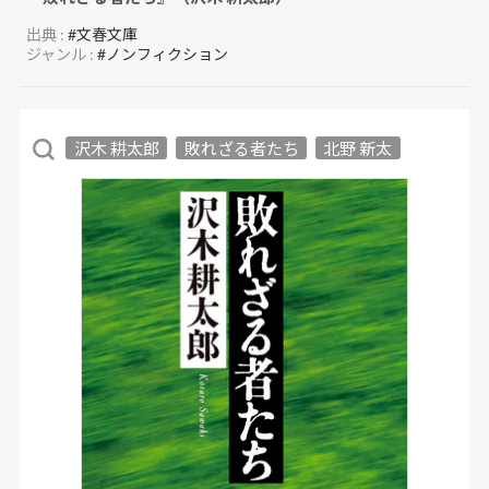
出典 :
#文春文庫
ジャンル :
#ノンフィクション
沢木 耕太郎
敗れざる者たち
北野 新太