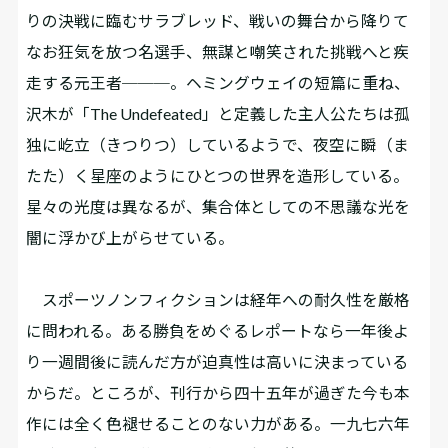
りの決戦に臨むサラブレッド、戦いの舞台から降りて
なお狂気を放つ名選手、無謀と嘲笑された挑戦へと疾
走する元王者───。ヘミングウェイの短篇に重ね、
沢木が「The Undefeated」と定義した主人公たちは孤
独に屹立（きつりつ）しているようで、夜空に瞬（ま
たた）く星座のようにひとつの世界を造形している。
星々の光度は異なるが、集合体としての不思議な光を
闇に浮かび上がらせている。
スポーツノンフィクションは経年への耐久性を厳格
に問われる。ある勝負をめぐるレポートなら一年後よ
り一週間後に読んだ方が迫真性は高いに決まっている
からだ。ところが、刊行から四十五年が過ぎた今も本
作には全く色褪せることのない力がある。一九七六年