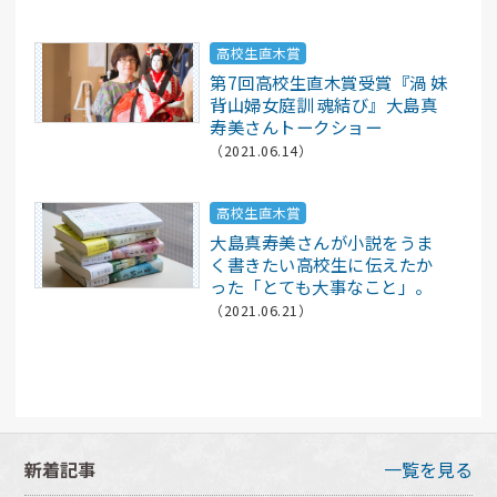
高校生直木賞
第7回高校生直木賞受賞『渦 妹
背山婦女庭訓 魂結び』大島真
寿美さんトークショー
（2021.06.14）
高校生直木賞
大島真寿美さんが小説をうま
く書きたい高校生に伝えたか
った「とても大事なこと」。
（2021.06.21）
新着記事
一覧を見る