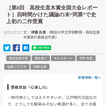
［第8回 高校生直木賞全国大会レポー
ト］四時間かけた議論の末“同票”で史
上初の二作受賞
2021.07.27
文：
伊藤 氏貴
（明治大学文学部教授・高校生直
木賞実行委員会代表）
高校生直木賞
雲を紡ぐ
オルタネート
伊吹 有喜
加藤 シゲアキ
伊藤 氏貴
新着情報一覧へ
西條奈加『心淋し川』
・時代物としては入りやすいが、江戸時代の話なの
で、どうしても馴染みのない単語が多く、全ての高