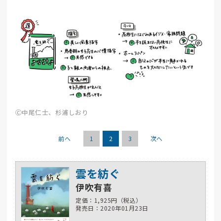
Ⓒ中尾仁士、杉浦しおり
前へ
1
2
3
次へ
雲を紡ぐ
伊吹有喜
定価：1,925円（税込）
発売日：2020年01月23日