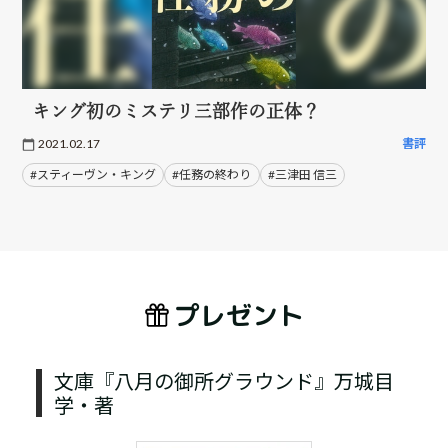
キング初のミステリ三部作の正体？
2021.02.17
書評
#スティーヴン・キング
#任務の終わり
#三津田 信三
プレゼント
文庫『八月の御所グラウンド』万城目
学・著