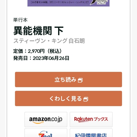
単行本
異能機関 下
スティーヴン・キング 白石朗
定価：
2,970円（税込）
発売日：2023年06月26日
立ち読み
くわしく見る
ックス
屋書店ウェブストア