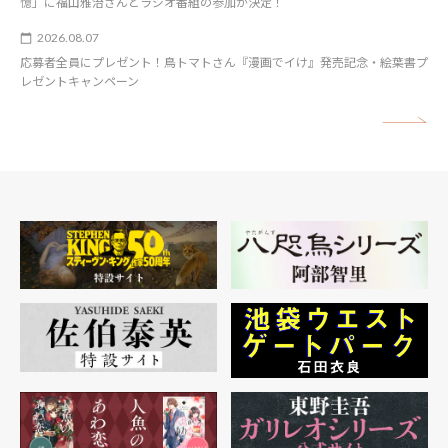
憶」に福山雅治さんとラジオ番組の参加が決定！
2026.08.07
応募者全員にプレゼント！鳥トマトさん『漫画でイけ』発売記念・絵葉書プ
レゼントキャンペーン
矢