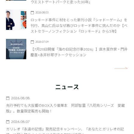
ウエストゲートパークと走った30年」
2026.08.03
ロッキード事件に材をとった新刊小説『シャドーゲーム』を
刊行、真山仁氏はなぜ再びロッキード事件に挑んだのか【ベ
ストセラーノンフィクション『ロッキード』から5年】
2026.07.09
【7月20日開催「海の日記念行事2026」】直木賞作家・門井
慶喜×永井紗耶子トークセッション
矢
ニュース
2026.08.08
先行予約でも大反響のBOX入り豪華本 阿部智里『八咫烏シリーズ 愛蔵
版』。数量限定販売も開始！
2026.08.07
ガリレオ『永遠の記憶』発売記念キャンペーン、「あなたとガリレオの記