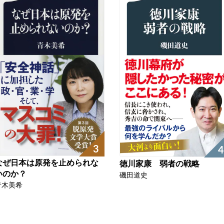
3
4
なぜ日本は原発を止められな
徳川家康 弱者の戦略
いのか？
磯田道史
青木美希