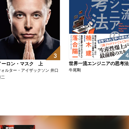
4
3
世界一流エンジニアの思考法
イーロン・マスク 上
牛尾剛
ウォルター・アイザックソン 井口
耕二