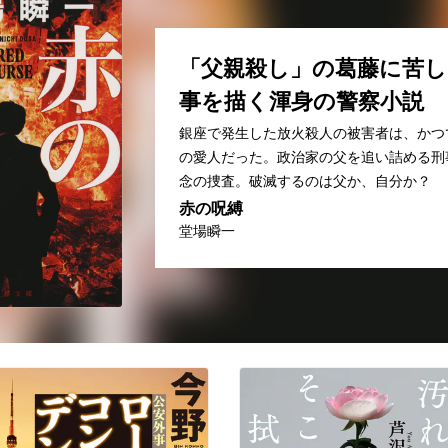
「父親殺し」の葛藤に苦し
事を描く渾身の警察小説
銀座で発生した放火殺人の被害者は、かつ
の愛人だった。政治家の父を追い詰める刑
念の捜査。破滅するのは父か、自分か？
赤の呪縛
堂場瞬一