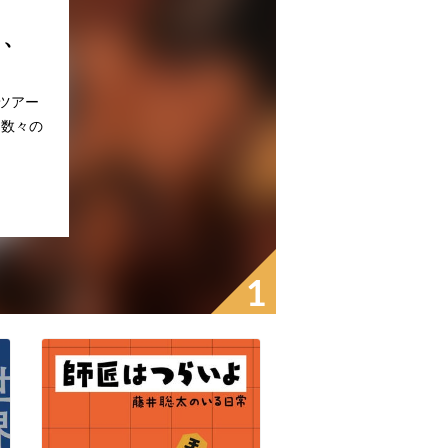
く、
ツアー
ら数々の
1