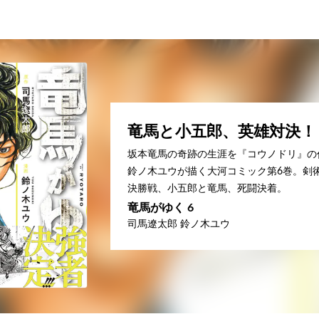
竜馬と小五郎、英雄対決！
坂本竜馬の奇跡の生涯を『コウノドリ』の
鈴ノ木ユウが描く大河コミック第6巻。剣
決勝戦、小五郎と竜馬、死闘決着。
竜馬がゆく 6
司馬遼太郎 鈴ノ木ユウ