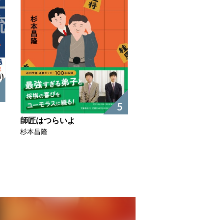
5
師匠はつらいよ
杉本昌隆