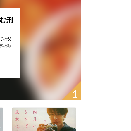
む刑
ての父
事の執
1