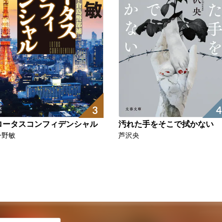
4
3
汚れた手をそこで拭かない
ロータスコンフィデンシャル
芦沢央
今野敏