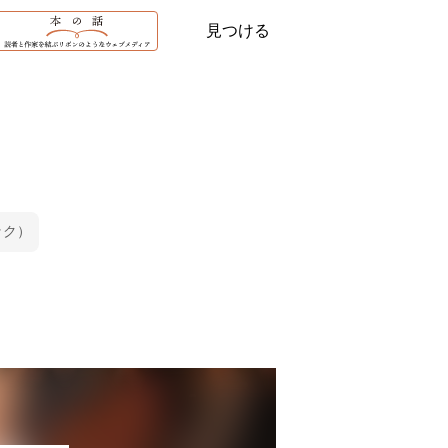
見つける
ック）