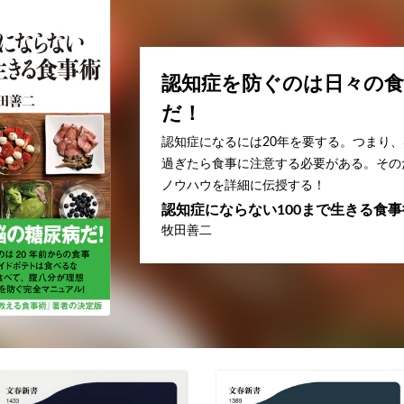
認知症を防ぐのは日々の食
だ！
認知症になるには20年を要する。つまり、
過ぎたら食事に注意する必要がある。その
ノウハウを詳細に伝授する！
認知症にならない100まで生きる食事
牧田善二