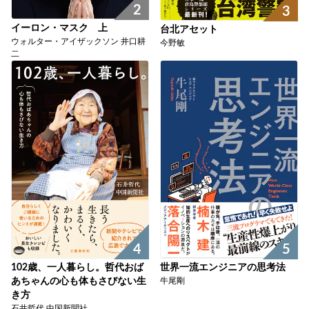
2
3
イーロン・マスク 上
台北アセット
ウォルター・アイザックソン 井口耕
今野敏
二
4
5
102歳、一人暮らし。哲代おば
世界一流エンジニアの思考法
あちゃんの心も体もさびない生
牛尾剛
き方
石井哲代 中国新聞社