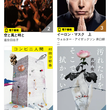
3
2
電子書籍
電子書籍
イーロン・マスク 上
空と風と時と
ウォルター・アイザックソン 井口耕
追分日出子
二