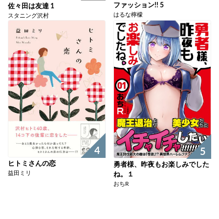
ファッション!! 5
佐々田は友達 1
はるな檸檬
スタニング沢村
4
5
ヒトミさんの恋
勇者様、昨夜もお楽しみでした
益田ミリ
ね。１
おちR