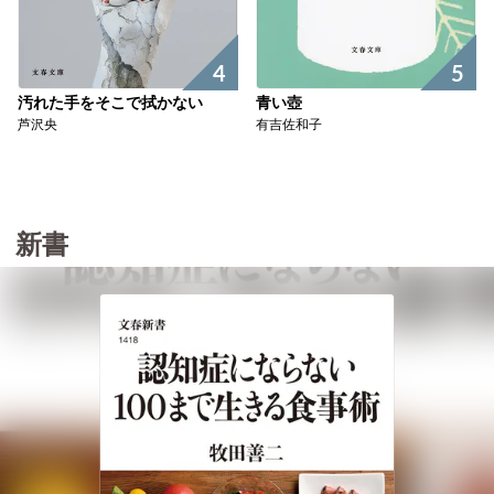
5
4
青い壺
汚れた手をそこで拭かない
有吉佐和子
芦沢央
新書