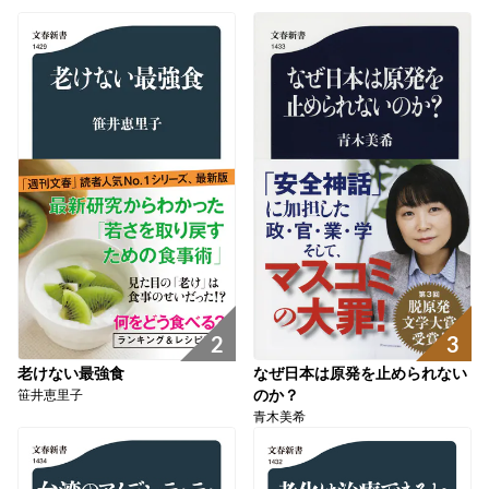
2
3
老けない最強食
なぜ日本は原発を止められない
笹井恵里子
のか？
青木美希