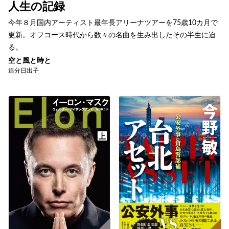
人生の記録
今年８月国内アーティスト最年長アリーナツアーを75歳10カ月で
更新。オフコース時代から数々の名曲を生み出したその半生に迫
る。
空と風と時と
追分日出子