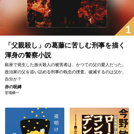
1
「父親殺し」の葛藤に苦しむ刑事を描く
渾身の警察小説
銀座で発生した放火殺人の被害者は、かつての父の愛人だった。
政治家の父を追い詰める刑事の執念の捜査。破滅するのは父か、
自分か？
赤の呪縛
堂場瞬一