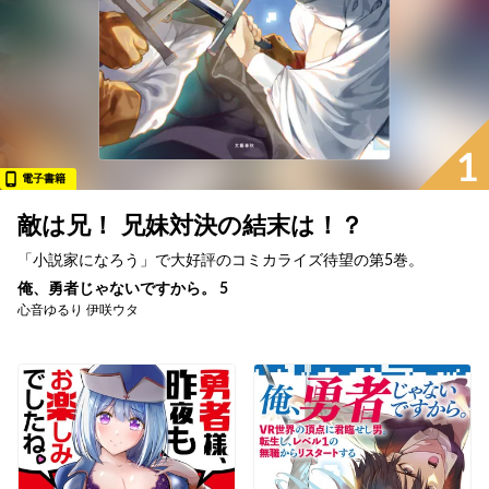
1
電子書籍
敵は兄！ 兄妹対決の結末は！？
「小説家になろう」で大好評のコミカライズ待望の第5巻。
俺、勇者じゃないですから。 5
心音ゆるり 伊咲ウタ