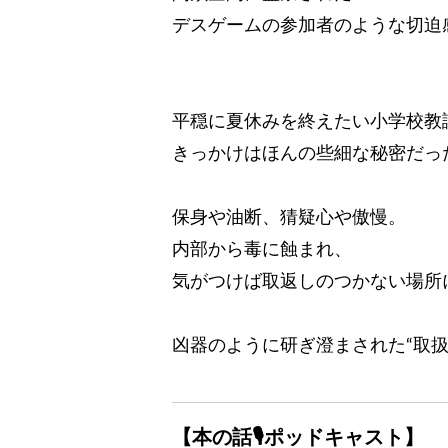
デスゲームの参加者のような切迫
──彩瀬
平穏に夏休みを終えたい小学校教
きっかけはほんの些細な秘密だっ
保身や油断、猜疑心や傲慢。
内部から毒に蝕まれ、
気がつけば取返しのつかない場所
凶器のように研ぎ澄まされた“取扱
【本の話🎙ポッドキャスト】