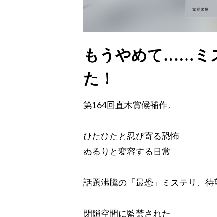
もうやめて……ミ
た！
第164回直木賞候補作。
ひたひたと忍び寄る恐怖
ぬるりと変容する日常
話題沸騰の「最恐」ミステリ、待
閉鎖空間に監禁された