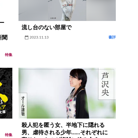
ー
流し台のない部屋で
新聞
2023.11.13
書評
特集
殺人犯を匿う女、半地下に隠れる
男、虐待される少年……それぞれに
特集