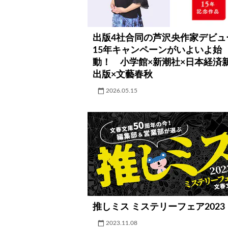
出版4社合同の芦沢央作家デビュ
15年キャンペーンがいよいよ始
動！ 小学館×新潮社×日本経済
出版×文藝春秋
2026.05.15
推しミス ミステリーフェア2023
2023.11.08