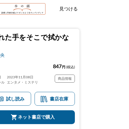
見つける
れた手をそこで拭かな
央
847
円
(税込)
日
2023年11月08日
商品情報
ンル
エンタメ・ミステリ
試し読み
書店在庫
ネット書店で購入