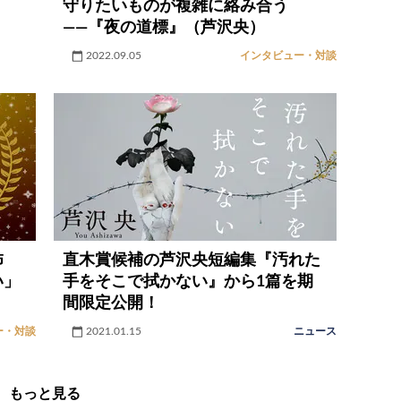
守りたいものが複雑に絡み合う
――『夜の道標』（芦沢央）
2022.09.05
インタビュー・対談
怖
直木賞候補の芦沢央短編集『汚れた
い」
手をそこで拭かない』から1篇を期
間限定公開！
ー・対談
2021.01.15
ニュース
もっと見る